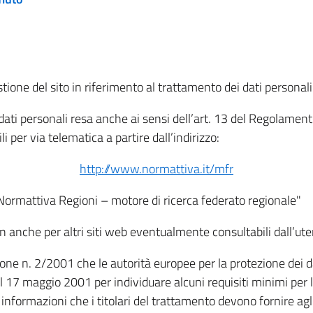
tione del sito in riferimento al trattamento dei dati personali
i dati personali resa anche ai sensi dell’art. 13 del Regolam
i per via telematica a partire dall’indirizzo:
http://www.normattiva.it/mfr
"Normattiva Regioni – motore di ricerca federato regionale"
non anche per altri siti web eventualmente consultabili dall’ute
e n. 2/2001 che le autorità europee per la protezione dei dati 
 17 maggio 2001 per individuare alcuni requisiti minimi per la
le informazioni che i titolari del trattamento devono fornire ag