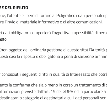
E DEL RIFIUTO
ne, l’utente è libero di fornire al Poligrafico i dati personali 
tare l’invio di materiale informativo o di altre comunicazioni.
 dati obbligatori comporterà l’oggettiva impossibilità di perseg
esto.
non oggetto dell’ordinaria gestione di questo sito) l’Autorità p
questi casi la risposta è obbligatoria a pena di sanzione ammin
riconosciuti i seguenti diritti in qualità di Interessato che potr
tamento la conferma che sia o meno in corso un trattamento di d
informazioni previste dall’art. 15 del GDPR ed in particolare a q
 destinatari o categorie di destinatari a cui i dati personali so