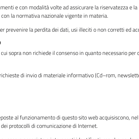
menti e con modalità volte ad assicurare la riservatezza e la s
à con la normativa nazionale vigente in materia.
prevenire la perdita dei dati, usi illeciti o non corretti ed ac
O
 di cui sopra non richiede il consenso in quanto necessario per
o richieste di invio di materiale informativo (Cd–rom, newsletter
eposte al funzionamento di questo sito web acquisiscono, nel c
 dei protocolli di comunicazione di Internet.