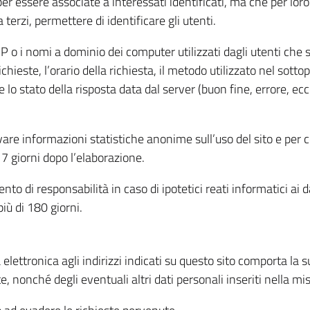
per essere associate a interessati identificati, ma che per lo
terzi, permettere di identificare gli utenti.
 IP o i nomi a dominio dei computer utilizzati dagli utenti che s
hieste, l’orario della richiesta, il metodo utilizzato nel sottop
 lo stato della risposta data dal server (buon fine, errore, ecc
cavare informazioni statistiche anonime sull’uso del sito e per
 giorni dopo l’elaborazione.
nto di responsabilità in caso di ipotetici reati informatici ai 
iù di 180 giorni.
a elettronica agli indirizzi indicati su questo sito comporta la 
, nonché degli eventuali altri dati personali inseriti nella mis