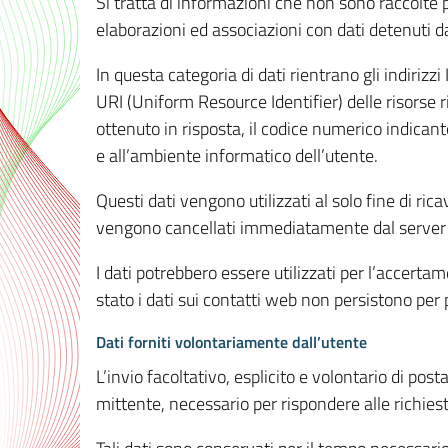
Si tratta di informazioni che non sono raccolte 
elaborazioni ed associazioni con dati detenuti da 
In questa categoria di dati rientrano gli indirizzi
URI (Uniform Resource Identifier) delle risorse ric
ottenuto in risposta, il codice numerico indicante
e all’ambiente informatico dell’utente.
Questi dati vengono utilizzati al solo fine di ri
vengono cancellati immediatamente dal server 7
I dati potrebbero essere utilizzati per l’accertame
stato i dati sui contatti web non persistono per p
Dati forniti volontariamente dall’utente
L’invio facoltativo, esplicito e volontario di post
mittente, necessario per rispondere alle richieste