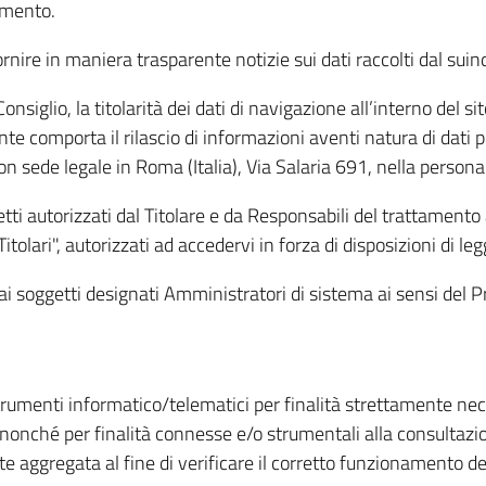
amento.
ire in maniera trasparente notizie sui dati raccolti dal suindic
nsiglio, la titolarità dei dati di navigazione all’interno del sit
te comporta il rilascio di informazioni aventi natura di dati per
, con sede legale in Roma (Italia), Via Salaria 691, nella per
getti autorizzati dal Titolare e da Responsabili del trattament
Titolari", autorizzati ad accedervi in forza di disposizioni di 
i dai soggetti designati Amministratori di sistema ai sensi de
strumenti informatico/telematici per finalità strettamente ne
nonché per finalità connesse e/o strumentali alla consultazion
 aggregata al fine di verificare il corretto funzionamento del