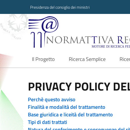
Presidenza del consiglio dei ministri
Normattiva Region
Il Progetto
Ricerca Semplice
Rice
current
PRIVACY POLICY DEL
Perchè questo avviso
Finalità e modalità del trattamento
Base giuridica e liceità del trattamento
Tipi di dati trattati
Natura del conferimento e conseguenze del ri