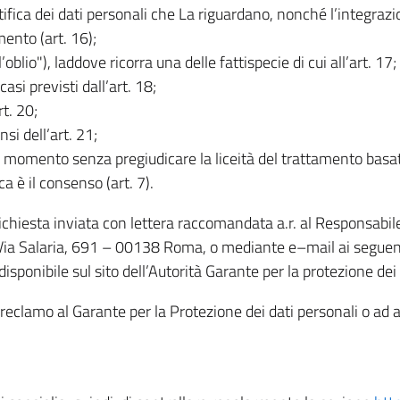
rettifica dei dati personali che La riguardano, nonché l’integraz
mento (art. 16);
ll’oblio"), laddove ricorra una delle fattispecie di cui all’art. 17;
casi previsti dall’art. 18;
rt. 20;
nsi dell’art. 21;
iasi momento senza pregiudicare la liceità del trattamento bas
ca è il consenso (art. 7).
 richiesta inviata con lettera raccomandata a.r. al Responsabi
 Via Salaria, 691 – 00138 Roma, o mediante e–mail ai seguenti 
isponibile sul sito dell’Autorità Garante per la protezione dei
re reclamo al Garante per la Protezione dei dati personali o ad al