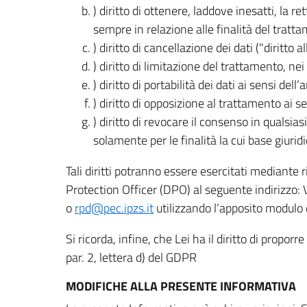
) diritto di ottenere, laddove inesatti, la 
sempre in relazione alle finalità del tratta
) diritto di cancellazione dei dati ("diritto a
) diritto di limitazione del trattamento, nei 
) diritto di portabilità dei dati ai sensi dell’a
) diritto di opposizione al trattamento ai se
) diritto di revocare il consenso in quals
solamente per le finalità la cui base giuridi
Tali diritti potranno essere esercitati mediante
Protection Officer (DPO) al seguente indirizzo:
o
rpd@pec.ipzs.it
utilizzando l’apposito modulo d
Si ricorda, infine, che Lei ha il diritto di propor
par. 2, lettera d) del GDPR
MODIFICHE ALLA PRESENTE INFORMATIVA