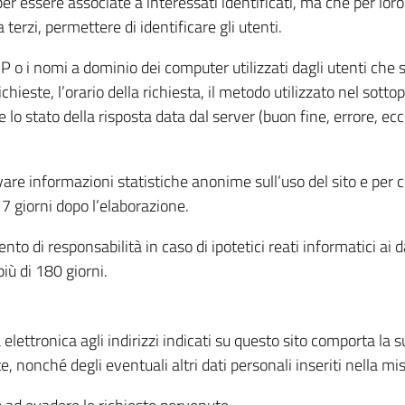
per essere associate a interessati identificati, ma che per lo
terzi, permettere di identificare gli utenti.
 IP o i nomi a dominio dei computer utilizzati dagli utenti che s
hieste, l’orario della richiesta, il metodo utilizzato nel sottop
 lo stato della risposta data dal server (buon fine, errore, ecc
cavare informazioni statistiche anonime sull’uso del sito e per
 giorni dopo l’elaborazione.
nto di responsabilità in caso di ipotetici reati informatici ai 
iù di 180 giorni.
a elettronica agli indirizzi indicati su questo sito comporta la 
, nonché degli eventuali altri dati personali inseriti nella mis