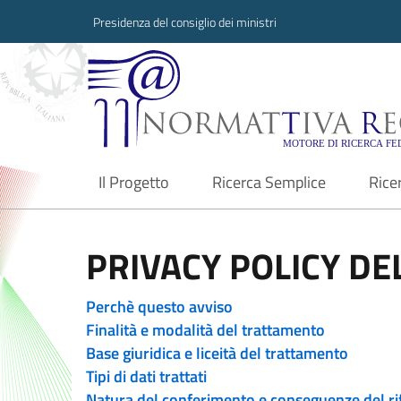
Presidenza del consiglio dei ministri
Normattiva Region
Il Progetto
Ricerca Semplice
Rice
current
PRIVACY POLICY DEL
Perchè questo avviso
Finalità e modalità del trattamento
Base giuridica e liceità del trattamento
Tipi di dati trattati
Natura del conferimento e conseguenze del ri