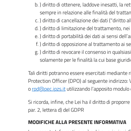
) diritto di ottenere, laddove inesatti, la 
sempre in relazione alle finalità del tratta
) diritto di cancellazione dei dati ("diritto a
) diritto di limitazione del trattamento, nei 
) diritto di portabilità dei dati ai sensi dell’a
) diritto di opposizione al trattamento ai se
) diritto di revocare il consenso in quals
solamente per le finalità la cui base giuridi
Tali diritti potranno essere esercitati mediante
Protection Officer (DPO) al seguente indirizzo:
o
rpd@pec.ipzs.it
utilizzando l’apposito modulo d
Si ricorda, infine, che Lei ha il diritto di propor
par. 2, lettera d) del GDPR
MODIFICHE ALLA PRESENTE INFORMATIVA