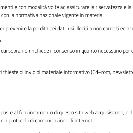
menti e con modalità volte ad assicurare la riservatezza e la s
à con la normativa nazionale vigente in materia.
prevenire la perdita dei dati, usi illeciti o non corretti ed ac
O
 di cui sopra non richiede il consenso in quanto necessario per
o richieste di invio di materiale informativo (Cd–rom, newsletter
eposte al funzionamento di questo sito web acquisiscono, nel c
 dei protocolli di comunicazione di Internet.