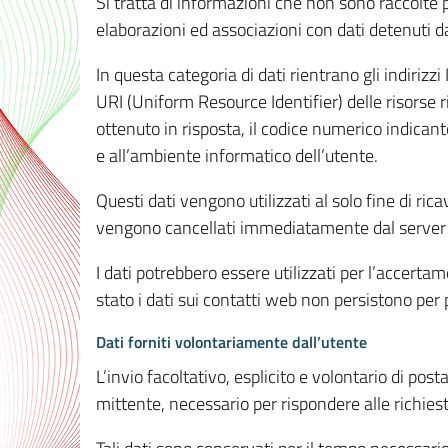
Si tratta di informazioni che non sono raccolte 
elaborazioni ed associazioni con dati detenuti da 
In questa categoria di dati rientrano gli indirizzi
URI (Uniform Resource Identifier) delle risorse ric
ottenuto in risposta, il codice numerico indicante
e all’ambiente informatico dell’utente.
Questi dati vengono utilizzati al solo fine di ri
vengono cancellati immediatamente dal server 7
I dati potrebbero essere utilizzati per l’accertame
stato i dati sui contatti web non persistono per p
Dati forniti volontariamente dall’utente
L’invio facoltativo, esplicito e volontario di post
mittente, necessario per rispondere alle richieste