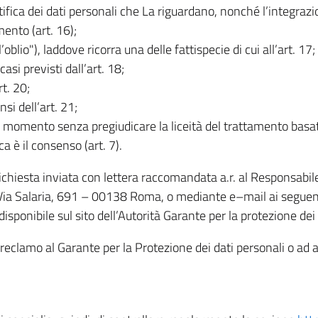
rettifica dei dati personali che La riguardano, nonché l’integraz
mento (art. 16);
ll’oblio"), laddove ricorra una delle fattispecie di cui all’art. 17;
casi previsti dall’art. 18;
rt. 20;
nsi dell’art. 21;
iasi momento senza pregiudicare la liceità del trattamento bas
ca è il consenso (art. 7).
 richiesta inviata con lettera raccomandata a.r. al Responsabi
 Via Salaria, 691 – 00138 Roma, o mediante e–mail ai seguenti 
isponibile sul sito dell’Autorità Garante per la protezione dei
re reclamo al Garante per la Protezione dei dati personali o ad al