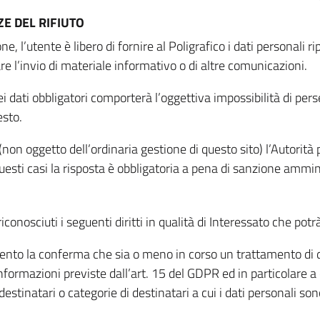
E DEL RIFIUTO
ne, l’utente è libero di fornire al Poligrafico i dati personali 
tare l’invio di materiale informativo o di altre comunicazioni.
 dati obbligatori comporterà l’oggettiva impossibilità di perseg
esto.
non oggetto dell’ordinaria gestione di questo sito) l’Autorità p
questi casi la risposta è obbligatoria a pena di sanzione ammin
riconosciuti i seguenti diritti in qualità di Interessato che potr
tamento la conferma che sia o meno in corso un trattamento di d
informazioni previste dall’art. 15 del GDPR ed in particolare a q
 destinatari o categorie di destinatari a cui i dati personali so