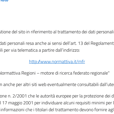
tione del sito in riferimento al trattamento dei dati personali
i dati personali resa anche ai sensi dell’art. 13 del Regolam
i per via telematica a partire dall’indirizzo:
http://www.normattiva.it/mfr
"Normattiva Regioni – motore di ricerca federato regionale"
non anche per altri siti web eventualmente consultabili dall’ute
e n. 2/2001 che le autorità europee per la protezione dei dati 
 17 maggio 2001 per individuare alcuni requisiti minimi per la
le informazioni che i titolari del trattamento devono fornire ag