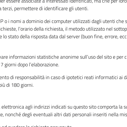
per essere associate a interessati identificati, ma che per lo
terzi, permettere di identificare gli utenti.
 IP o i nomi a dominio dei computer utilizzati dagli utenti che s
hieste, l’orario della richiesta, il metodo utilizzato nel sottop
 lo stato della risposta data dal server (buon fine, errore, ecc
cavare informazioni statistiche anonime sull’uso del sito e per
 giorni dopo l’elaborazione.
nto di responsabilità in caso di ipotetici reati informatici ai 
iù di 180 giorni.
a elettronica agli indirizzi indicati su questo sito comporta la 
, nonché degli eventuali altri dati personali inseriti nella mis