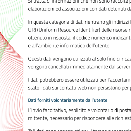
Si tratta di informazioni che non sono raccolte 
elaborazioni ed associazioni con dati detenuti da 
In questa categoria di dati rientrano gli indirizzi
URI (Uniform Resource Identifier) delle risorse ric
ottenuto in risposta, il codice numerico indicante
e all’ambiente informatico dell’utente.
Questi dati vengono utilizzati al solo fine di ri
vengono cancellati immediatamente dal server 7
I dati potrebbero essere utilizzati per l’accertame
stato i dati sui contatti web non persistono per p
Dati forniti volontariamente dall’utente
L’invio facoltativo, esplicito e volontario di post
mittente, necessario per rispondere alle richieste