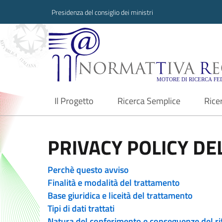
Presidenza del consiglio dei ministri
Normattiva Region
Il Progetto
Ricerca Semplice
Rice
current
PRIVACY POLICY DEL
Perchè questo avviso
Finalità e modalità del trattamento
Base giuridica e liceità del trattamento
Tipi di dati trattati
Natura del conferimento e conseguenze del ri