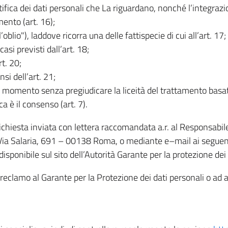
rettifica dei dati personali che La riguardano, nonché l’integraz
mento (art. 16);
ll’oblio"), laddove ricorra una delle fattispecie di cui all’art. 17;
casi previsti dall’art. 18;
rt. 20;
nsi dell’art. 21;
iasi momento senza pregiudicare la liceità del trattamento bas
ca è il consenso (art. 7).
 richiesta inviata con lettera raccomandata a.r. al Responsabi
 Via Salaria, 691 – 00138 Roma, o mediante e–mail ai seguenti 
isponibile sul sito dell’Autorità Garante per la protezione dei
re reclamo al Garante per la Protezione dei dati personali o ad al