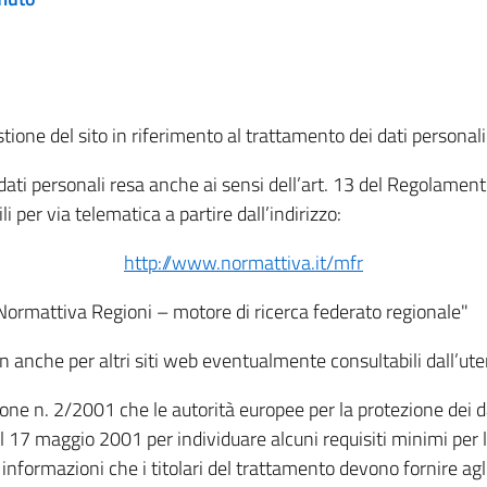
tione del sito in riferimento al trattamento dei dati personali
i dati personali resa anche ai sensi dell’art. 13 del Regolam
i per via telematica a partire dall’indirizzo:
http://www.normattiva.it/mfr
"Normattiva Regioni – motore di ricerca federato regionale"
non anche per altri siti web eventualmente consultabili dall’ute
e n. 2/2001 che le autorità europee per la protezione dei dati 
 17 maggio 2001 per individuare alcuni requisiti minimi per la
le informazioni che i titolari del trattamento devono fornire ag