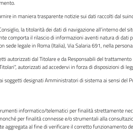
amento.
ire in maniera trasparente notizie sui dati raccolti dal suindic
nsiglio, la titolarità dei dati di navigazione all’interno del sit
te comporta il rilascio di informazioni aventi natura di dati per
, con sede legale in Roma (Italia), Via Salaria 691, nella per
getti autorizzati dal Titolare e da Responsabili del trattament
Titolari", autorizzati ad accedervi in forza di disposizioni di 
i dai soggetti designati Amministratori di sistema ai sensi de
strumenti informatico/telematici per finalità strettamente ne
nonché per finalità connesse e/o strumentali alla consultazion
 aggregata al fine di verificare il corretto funzionamento del