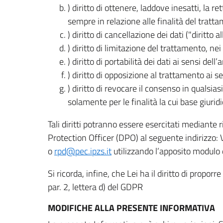
) diritto di ottenere, laddove inesatti, la 
sempre in relazione alle finalità del tratta
) diritto di cancellazione dei dati ("diritto a
) diritto di limitazione del trattamento, nei 
) diritto di portabilità dei dati ai sensi dell’a
) diritto di opposizione al trattamento ai se
) diritto di revocare il consenso in quals
solamente per le finalità la cui base giuridi
Tali diritti potranno essere esercitati mediante
Protection Officer (DPO) al seguente indirizzo:
o
rpd@pec.ipzs.it
utilizzando l’apposito modulo d
Si ricorda, infine, che Lei ha il diritto di propor
par. 2, lettera d) del GDPR
MODIFICHE ALLA PRESENTE INFORMATIVA