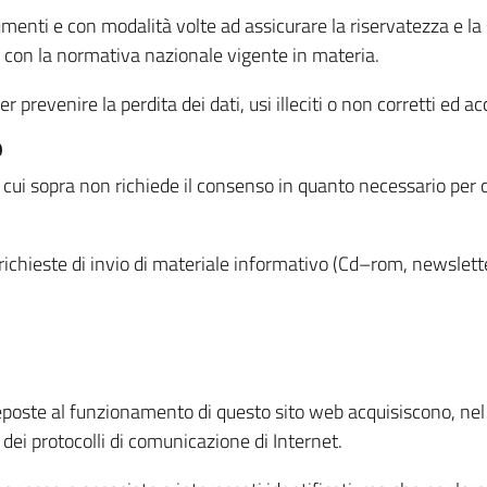
menti e con modalità volte ad assicurare la riservatezza e la s
à con la normativa nazionale vigente in materia.
prevenire la perdita dei dati, usi illeciti o non corretti ed ac
O
 di cui sopra non richiede il consenso in quanto necessario per
o richieste di invio di materiale informativo (Cd–rom, newsletter
eposte al funzionamento di questo sito web acquisiscono, nel c
 dei protocolli di comunicazione di Internet.