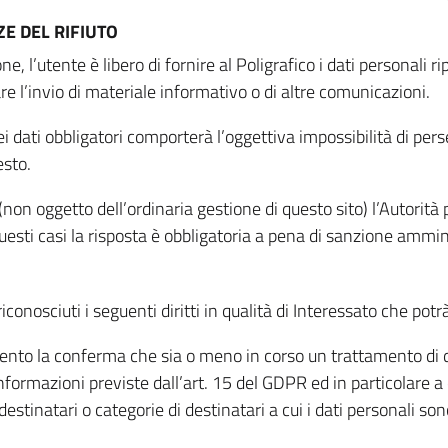
E DEL RIFIUTO
ne, l’utente è libero di fornire al Poligrafico i dati personali 
tare l’invio di materiale informativo o di altre comunicazioni.
 dati obbligatori comporterà l’oggettiva impossibilità di perseg
esto.
non oggetto dell’ordinaria gestione di questo sito) l’Autorità p
questi casi la risposta è obbligatoria a pena di sanzione ammin
riconosciuti i seguenti diritti in qualità di Interessato che potr
tamento la conferma che sia o meno in corso un trattamento di d
informazioni previste dall’art. 15 del GDPR ed in particolare a q
 destinatari o categorie di destinatari a cui i dati personali so