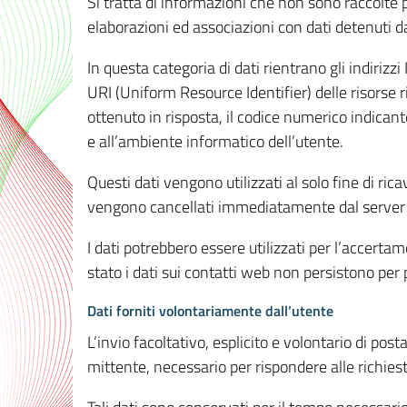
Si tratta di informazioni che non sono raccolte 
elaborazioni ed associazioni con dati detenuti da 
In questa categoria di dati rientrano gli indirizzi
URI (Uniform Resource Identifier) delle risorse ric
ottenuto in risposta, il codice numerico indicante
e all’ambiente informatico dell’utente.
Questi dati vengono utilizzati al solo fine di ri
vengono cancellati immediatamente dal server 7
I dati potrebbero essere utilizzati per l’accertame
stato i dati sui contatti web non persistono per p
Dati forniti volontariamente dall’utente
L’invio facoltativo, esplicito e volontario di post
mittente, necessario per rispondere alle richieste