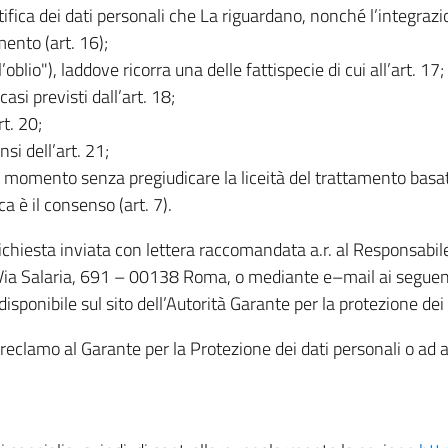
rettifica dei dati personali che La riguardano, nonché l’integraz
mento (art. 16);
ll’oblio"), laddove ricorra una delle fattispecie di cui all’art. 17;
casi previsti dall’art. 18;
rt. 20;
nsi dell’art. 21;
iasi momento senza pregiudicare la liceità del trattamento bas
ca è il consenso (art. 7).
 richiesta inviata con lettera raccomandata a.r. al Responsabi
 Via Salaria, 691 – 00138 Roma, o mediante e–mail ai seguenti 
isponibile sul sito dell’Autorità Garante per la protezione dei
re reclamo al Garante per la Protezione dei dati personali o ad al