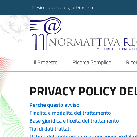
Presidenza del consiglio dei ministri
Normattiva Region
Il Progetto
Ricerca Semplice
Rice
current
PRIVACY POLICY DEL
Perchè questo avviso
Finalità e modalità del trattamento
Base giuridica e liceità del trattamento
Tipi di dati trattati
Natura del conferimento e conseguenze del ri