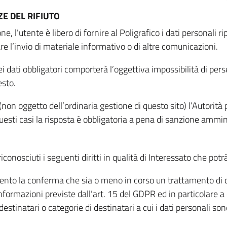
E DEL RIFIUTO
ne, l’utente è libero di fornire al Poligrafico i dati personali 
tare l’invio di materiale informativo o di altre comunicazioni.
 dati obbligatori comporterà l’oggettiva impossibilità di perseg
esto.
non oggetto dell’ordinaria gestione di questo sito) l’Autorità p
questi casi la risposta è obbligatoria a pena di sanzione ammin
riconosciuti i seguenti diritti in qualità di Interessato che potr
tamento la conferma che sia o meno in corso un trattamento di d
informazioni previste dall’art. 15 del GDPR ed in particolare a q
 destinatari o categorie di destinatari a cui i dati personali so