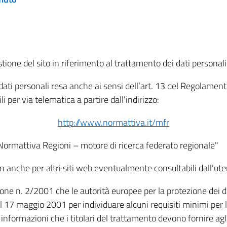
tione del sito in riferimento al trattamento dei dati personali
i dati personali resa anche ai sensi dell’art. 13 del Regolam
i per via telematica a partire dall’indirizzo:
http://www.normattiva.it/mfr
"Normattiva Regioni – motore di ricerca federato regionale"
non anche per altri siti web eventualmente consultabili dall’ute
e n. 2/2001 che le autorità europee per la protezione dei dati 
 17 maggio 2001 per individuare alcuni requisiti minimi per la
le informazioni che i titolari del trattamento devono fornire ag