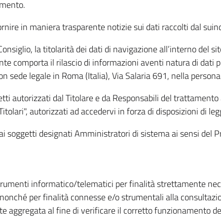
amento.
ire in maniera trasparente notizie sui dati raccolti dal suindic
nsiglio, la titolarità dei dati di navigazione all’interno del sit
te comporta il rilascio di informazioni aventi natura di dati per
, con sede legale in Roma (Italia), Via Salaria 691, nella per
getti autorizzati dal Titolare e da Responsabili del trattament
Titolari", autorizzati ad accedervi in forza di disposizioni di 
i dai soggetti designati Amministratori di sistema ai sensi de
strumenti informatico/telematici per finalità strettamente ne
nonché per finalità connesse e/o strumentali alla consultazion
 aggregata al fine di verificare il corretto funzionamento del