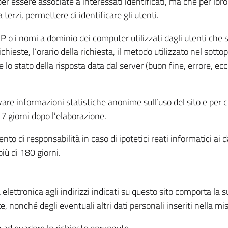
per essere associate a interessati identificati, ma che per lo
terzi, permettere di identificare gli utenti.
 IP o i nomi a dominio dei computer utilizzati dagli utenti che s
hieste, l’orario della richiesta, il metodo utilizzato nel sottop
 lo stato della risposta data dal server (buon fine, errore, ecc
cavare informazioni statistiche anonime sull’uso del sito e per
 giorni dopo l’elaborazione.
nto di responsabilità in caso di ipotetici reati informatici ai 
iù di 180 giorni.
a elettronica agli indirizzi indicati su questo sito comporta la 
, nonché degli eventuali altri dati personali inseriti nella mis