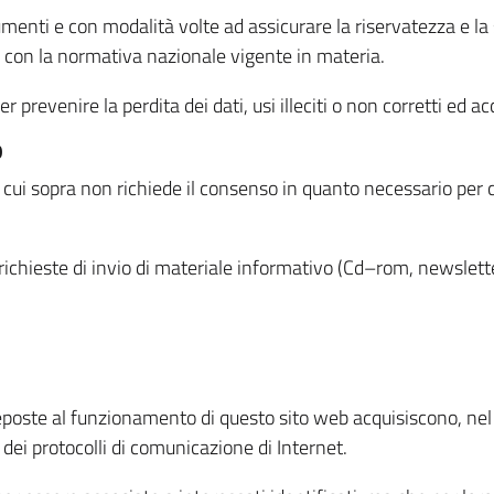
menti e con modalità volte ad assicurare la riservatezza e la s
à con la normativa nazionale vigente in materia.
prevenire la perdita dei dati, usi illeciti o non corretti ed ac
O
 di cui sopra non richiede il consenso in quanto necessario per
o richieste di invio di materiale informativo (Cd–rom, newsletter
eposte al funzionamento di questo sito web acquisiscono, nel c
 dei protocolli di comunicazione di Internet.