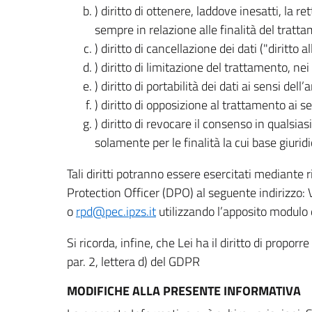
) diritto di ottenere, laddove inesatti, la 
sempre in relazione alle finalità del tratta
) diritto di cancellazione dei dati ("diritto a
) diritto di limitazione del trattamento, nei 
) diritto di portabilità dei dati ai sensi dell’a
) diritto di opposizione al trattamento ai se
) diritto di revocare il consenso in quals
solamente per le finalità la cui base giuridi
Tali diritti potranno essere esercitati mediante
Protection Officer (DPO) al seguente indirizzo:
o
rpd@pec.ipzs.it
utilizzando l’apposito modulo d
Si ricorda, infine, che Lei ha il diritto di propor
par. 2, lettera d) del GDPR
MODIFICHE ALLA PRESENTE INFORMATIVA