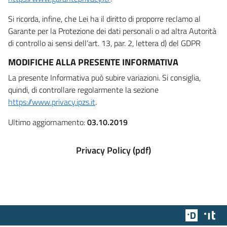
Si ricorda, infine, che Lei ha il diritto di proporre reclamo al
Garante per la Protezione dei dati personali o ad altra Autorità
di controllo ai sensi dell’art. 13, par. 2, lettera d) del GDPR
MODIFICHE ALLA PRESENTE INFORMATIVA
La presente Informativa può subire variazioni. Si consiglia,
quindi, di controllare regolarmente la sezione
https://www.privacy.ipzs.it
.
Ultimo aggiornamento:
03.10.2019
Privacy Policy (pdf)
Team Dig
Des