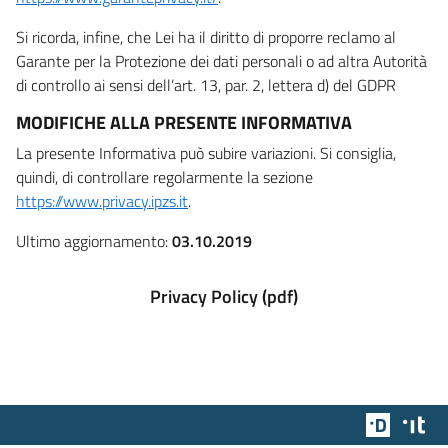
Si ricorda, infine, che Lei ha il diritto di proporre reclamo al
Garante per la Protezione dei dati personali o ad altra Autorità
di controllo ai sensi dell’art. 13, par. 2, lettera d) del GDPR
MODIFICHE ALLA PRESENTE INFORMATIVA
La presente Informativa può subire variazioni. Si consiglia,
quindi, di controllare regolarmente la sezione
https://www.privacy.ipzs.it
.
Ultimo aggiornamento:
03.10.2019
Privacy Policy (pdf)
Team Dig
Des