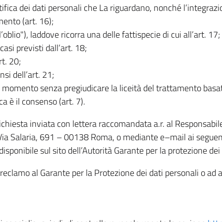
rettifica dei dati personali che La riguardano, nonché l’integraz
mento (art. 16);
ll’oblio"), laddove ricorra una delle fattispecie di cui all’art. 17;
casi previsti dall’art. 18;
rt. 20;
nsi dell’art. 21;
iasi momento senza pregiudicare la liceità del trattamento bas
ca è il consenso (art. 7).
 richiesta inviata con lettera raccomandata a.r. al Responsabi
 Via Salaria, 691 – 00138 Roma, o mediante e–mail ai seguenti 
isponibile sul sito dell’Autorità Garante per la protezione dei
re reclamo al Garante per la Protezione dei dati personali o ad al