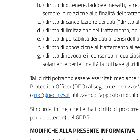
) diritto di ottenere, laddove inesatti, la 
sempre in relazione alle finalità del tratta
) diritto di cancellazione dei dati ("diritto a
) diritto di limitazione del trattamento, nei 
) diritto di portabilità dei dati ai sensi dell’a
) diritto di opposizione al trattamento ai se
) diritto di revocare il consenso in quals
solamente per le finalità la cui base giuridi
Tali diritti potranno essere esercitati mediante
Protection Officer (DPO) al seguente indirizzo:
o
rpd@pec.ipzs.it
utilizzando l’apposito modulo d
Si ricorda, infine, che Lei ha il diritto di propor
par. 2, lettera d) del GDPR
MODIFICHE ALLA PRESENTE INFORMATIVA