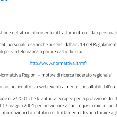
tione del sito in riferimento al trattamento dei dati personali
i dati personali resa anche ai sensi dell’art. 13 del Regolam
i per via telematica a partire dall’indirizzo:
http://www.normattiva.it/mfr
"Normattiva Regioni – motore di ricerca federato regionale"
non anche per altri siti web eventualmente consultabili dall’ute
e n. 2/2001 che le autorità europee per la protezione dei dati 
 17 maggio 2001 per individuare alcuni requisiti minimi per la
le informazioni che i titolari del trattamento devono fornire ag