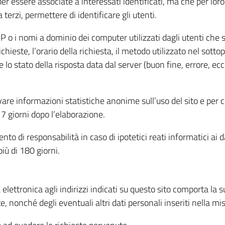
per essere associate a interessati identificati, ma che per lo
terzi, permettere di identificare gli utenti.
 IP o i nomi a dominio dei computer utilizzati dagli utenti che s
hieste, l’orario della richiesta, il metodo utilizzato nel sottop
 lo stato della risposta data dal server (buon fine, errore, ecc
cavare informazioni statistiche anonime sull’uso del sito e per
 giorni dopo l’elaborazione.
nto di responsabilità in caso di ipotetici reati informatici ai 
iù di 180 giorni.
a elettronica agli indirizzi indicati su questo sito comporta la 
, nonché degli eventuali altri dati personali inseriti nella mis