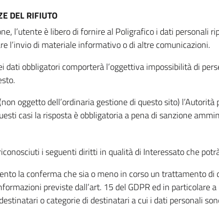
E DEL RIFIUTO
ne, l’utente è libero di fornire al Poligrafico i dati personali 
tare l’invio di materiale informativo o di altre comunicazioni.
 dati obbligatori comporterà l’oggettiva impossibilità di perseg
esto.
non oggetto dell’ordinaria gestione di questo sito) l’Autorità p
questi casi la risposta è obbligatoria a pena di sanzione ammin
riconosciuti i seguenti diritti in qualità di Interessato che potr
tamento la conferma che sia o meno in corso un trattamento di d
informazioni previste dall’art. 15 del GDPR ed in particolare a q
 destinatari o categorie di destinatari a cui i dati personali so