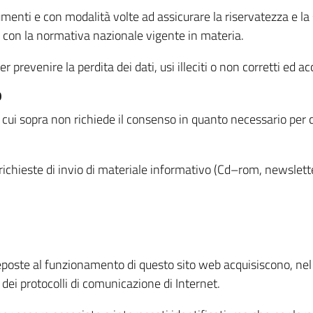
menti e con modalità volte ad assicurare la riservatezza e la s
à con la normativa nazionale vigente in materia.
prevenire la perdita dei dati, usi illeciti o non corretti ed ac
O
 di cui sopra non richiede il consenso in quanto necessario per
o richieste di invio di materiale informativo (Cd–rom, newsletter
eposte al funzionamento di questo sito web acquisiscono, nel c
 dei protocolli di comunicazione di Internet.