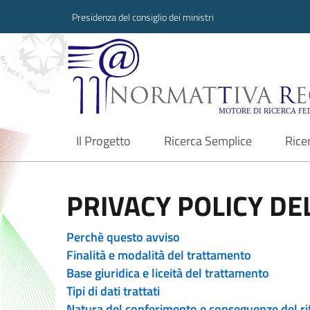
Presidenza del consiglio dei ministri
Normattiva Region
Il Progetto
Ricerca Semplice
Rice
current
PRIVACY POLICY DEL
Perchè questo avviso
Finalità e modalità del trattamento
Base giuridica e liceità del trattamento
Tipi di dati trattati
Natura del conferimento e conseguenze del ri