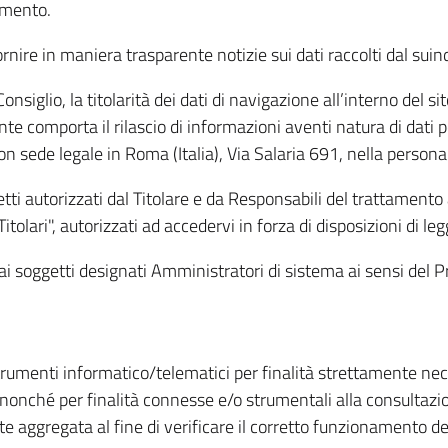
amento.
ire in maniera trasparente notizie sui dati raccolti dal suindic
nsiglio, la titolarità dei dati di navigazione all’interno del sit
te comporta il rilascio di informazioni aventi natura di dati per
, con sede legale in Roma (Italia), Via Salaria 691, nella per
getti autorizzati dal Titolare e da Responsabili del trattament
Titolari", autorizzati ad accedervi in forza di disposizioni di 
i dai soggetti designati Amministratori di sistema ai sensi de
strumenti informatico/telematici per finalità strettamente ne
nonché per finalità connesse e/o strumentali alla consultazion
 aggregata al fine di verificare il corretto funzionamento del