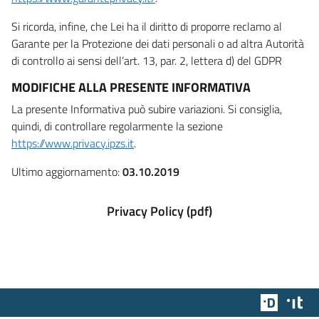
Si ricorda, infine, che Lei ha il diritto di proporre reclamo al
Garante per la Protezione dei dati personali o ad altra Autorità
di controllo ai sensi dell’art. 13, par. 2, lettera d) del GDPR
MODIFICHE ALLA PRESENTE INFORMATIVA
La presente Informativa può subire variazioni. Si consiglia,
quindi, di controllare regolarmente la sezione
https://www.privacy.ipzs.it
.
Ultimo aggiornamento:
03.10.2019
Privacy Policy (pdf)
Team Dig
Des