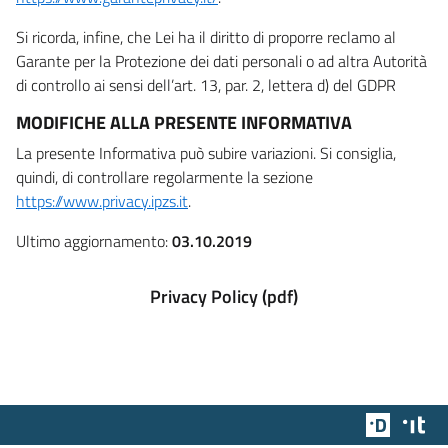
Si ricorda, infine, che Lei ha il diritto di proporre reclamo al
Garante per la Protezione dei dati personali o ad altra Autorità
di controllo ai sensi dell’art. 13, par. 2, lettera d) del GDPR
MODIFICHE ALLA PRESENTE INFORMATIVA
La presente Informativa può subire variazioni. Si consiglia,
quindi, di controllare regolarmente la sezione
https://www.privacy.ipzs.it
.
Ultimo aggiornamento:
03.10.2019
Privacy Policy (pdf)
Team Dig
Des