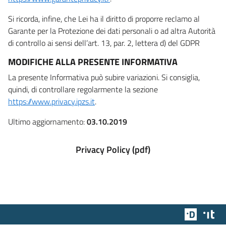
Si ricorda, infine, che Lei ha il diritto di proporre reclamo al
Garante per la Protezione dei dati personali o ad altra Autorità
di controllo ai sensi dell’art. 13, par. 2, lettera d) del GDPR
MODIFICHE ALLA PRESENTE INFORMATIVA
La presente Informativa può subire variazioni. Si consiglia,
quindi, di controllare regolarmente la sezione
https://www.privacy.ipzs.it
.
Ultimo aggiornamento:
03.10.2019
Privacy Policy (pdf)
Team Dig
Des