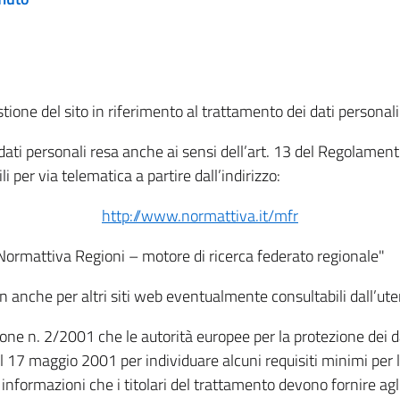
tione del sito in riferimento al trattamento dei dati personali
i dati personali resa anche ai sensi dell’art. 13 del Regolam
i per via telematica a partire dall’indirizzo:
http://www.normattiva.it/mfr
"Normattiva Regioni – motore di ricerca federato regionale"
non anche per altri siti web eventualmente consultabili dall’ute
e n. 2/2001 che le autorità europee per la protezione dei dati 
 17 maggio 2001 per individuare alcuni requisiti minimi per la
le informazioni che i titolari del trattamento devono fornire ag