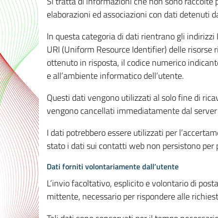
Si tratta di informazioni che non sono raccolte 
elaborazioni ed associazioni con dati detenuti da 
In questa categoria di dati rientrano gli indirizzi
URI (Uniform Resource Identifier) delle risorse ric
ottenuto in risposta, il codice numerico indicante
e all’ambiente informatico dell’utente.
Questi dati vengono utilizzati al solo fine di ri
vengono cancellati immediatamente dal server 7
I dati potrebbero essere utilizzati per l’accertame
stato i dati sui contatti web non persistono per p
Dati forniti volontariamente dall’utente
L’invio facoltativo, esplicito e volontario di post
mittente, necessario per rispondere alle richieste