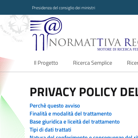
Presidenza del consiglio dei ministri
Normattiva Region
Il Progetto
Ricerca Semplice
Rice
current
PRIVACY POLICY DEL
Perchè questo avviso
Finalità e modalità del trattamento
Base giuridica e liceità del trattamento
Tipi di dati trattati
Natura del conferimento e conseguenze del ri