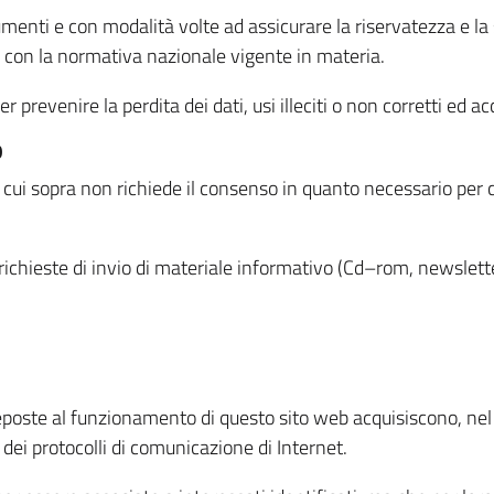
menti e con modalità volte ad assicurare la riservatezza e la s
à con la normativa nazionale vigente in materia.
prevenire la perdita dei dati, usi illeciti o non corretti ed ac
O
 di cui sopra non richiede il consenso in quanto necessario per
o richieste di invio di materiale informativo (Cd–rom, newsletter
eposte al funzionamento di questo sito web acquisiscono, nel c
 dei protocolli di comunicazione di Internet.