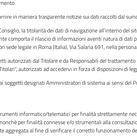
amento.
ire in maniera trasparente notizie sui dati raccolti dal suindic
nsiglio, la titolarità dei dati di navigazione all’interno del sit
te comporta il rilascio di informazioni aventi natura di dati per
, con sede legale in Roma (Italia), Via Salaria 691, nella per
getti autorizzati dal Titolare e da Responsabili del trattament
Titolari", autorizzati ad accedervi in forza di disposizioni di 
i dai soggetti designati Amministratori di sistema ai sensi de
strumenti informatico/telematici per finalità strettamente ne
nonché per finalità connesse e/o strumentali alla consultazion
 aggregata al fine di verificare il corretto funzionamento del