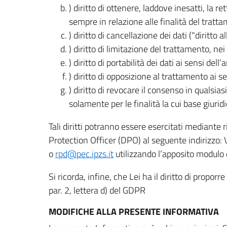
) diritto di ottenere, laddove inesatti, la 
sempre in relazione alle finalità del tratta
) diritto di cancellazione dei dati ("diritto a
) diritto di limitazione del trattamento, nei 
) diritto di portabilità dei dati ai sensi dell’a
) diritto di opposizione al trattamento ai se
) diritto di revocare il consenso in quals
solamente per le finalità la cui base giuridi
Tali diritti potranno essere esercitati mediante
Protection Officer (DPO) al seguente indirizzo:
o
rpd@pec.ipzs.it
utilizzando l’apposito modulo d
Si ricorda, infine, che Lei ha il diritto di propor
par. 2, lettera d) del GDPR
MODIFICHE ALLA PRESENTE INFORMATIVA