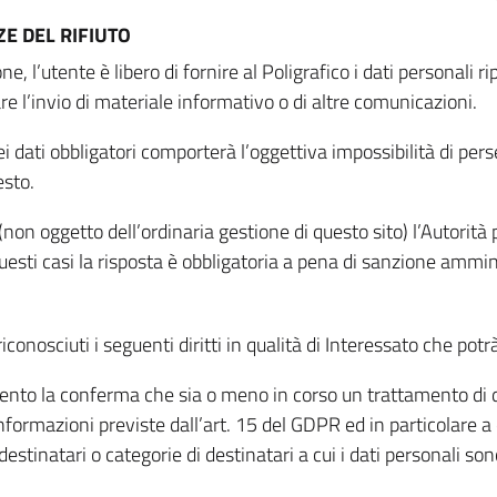
E DEL RIFIUTO
ne, l’utente è libero di fornire al Poligrafico i dati personali 
tare l’invio di materiale informativo o di altre comunicazioni.
 dati obbligatori comporterà l’oggettiva impossibilità di perseg
esto.
non oggetto dell’ordinaria gestione di questo sito) l’Autorità p
questi casi la risposta è obbligatoria a pena di sanzione ammin
riconosciuti i seguenti diritti in qualità di Interessato che potr
tamento la conferma che sia o meno in corso un trattamento di d
informazioni previste dall’art. 15 del GDPR ed in particolare a q
 destinatari o categorie di destinatari a cui i dati personali so