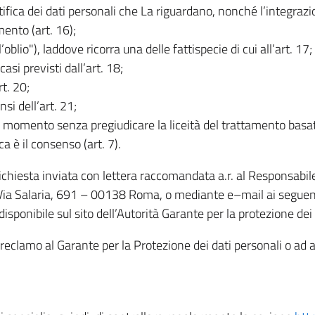
rettifica dei dati personali che La riguardano, nonché l’integraz
mento (art. 16);
ll’oblio"), laddove ricorra una delle fattispecie di cui all’art. 17;
casi previsti dall’art. 18;
rt. 20;
nsi dell’art. 21;
iasi momento senza pregiudicare la liceità del trattamento bas
ca è il consenso (art. 7).
 richiesta inviata con lettera raccomandata a.r. al Responsabi
 Via Salaria, 691 – 00138 Roma, o mediante e–mail ai seguenti 
isponibile sul sito dell’Autorità Garante per la protezione dei
re reclamo al Garante per la Protezione dei dati personali o ad al