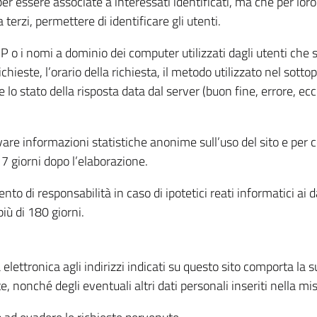
per essere associate a interessati identificati, ma che per lo
terzi, permettere di identificare gli utenti.
 IP o i nomi a dominio dei computer utilizzati dagli utenti che s
hieste, l’orario della richiesta, il metodo utilizzato nel sottop
 lo stato della risposta data dal server (buon fine, errore, ecc
cavare informazioni statistiche anonime sull’uso del sito e per
 giorni dopo l’elaborazione.
nto di responsabilità in caso di ipotetici reati informatici ai 
iù di 180 giorni.
a elettronica agli indirizzi indicati su questo sito comporta la 
, nonché degli eventuali altri dati personali inseriti nella mis