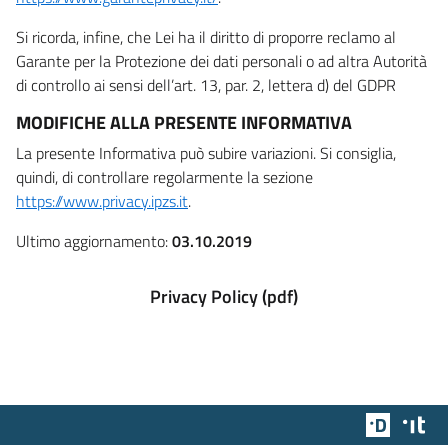
Si ricorda, infine, che Lei ha il diritto di proporre reclamo al
Garante per la Protezione dei dati personali o ad altra Autorità
di controllo ai sensi dell’art. 13, par. 2, lettera d) del GDPR
MODIFICHE ALLA PRESENTE INFORMATIVA
La presente Informativa può subire variazioni. Si consiglia,
quindi, di controllare regolarmente la sezione
https://www.privacy.ipzs.it
.
Ultimo aggiornamento:
03.10.2019
Privacy Policy (pdf)
Team Dig
Des