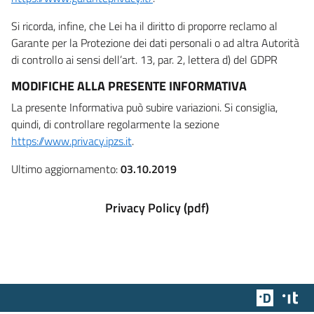
Si ricorda, infine, che Lei ha il diritto di proporre reclamo al
Garante per la Protezione dei dati personali o ad altra Autorità
di controllo ai sensi dell’art. 13, par. 2, lettera d) del GDPR
MODIFICHE ALLA PRESENTE INFORMATIVA
La presente Informativa può subire variazioni. Si consiglia,
quindi, di controllare regolarmente la sezione
https://www.privacy.ipzs.it
.
Ultimo aggiornamento:
03.10.2019
Privacy Policy (pdf)
Team Dig
Des