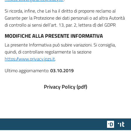
Si ricorda, infine, che Lei ha il diritto di proporre reclamo al
Garante per la Protezione dei dati personali o ad altra Autorità
di controllo ai sensi dell’art. 13, par. 2, lettera d) del GDPR
MODIFICHE ALLA PRESENTE INFORMATIVA
La presente Informativa può subire variazioni. Si consiglia,
quindi, di controllare regolarmente la sezione
https://www.privacy.ipzs.it
.
Ultimo aggiornamento:
03.10.2019
Privacy Policy (pdf)
Team Dig
Des