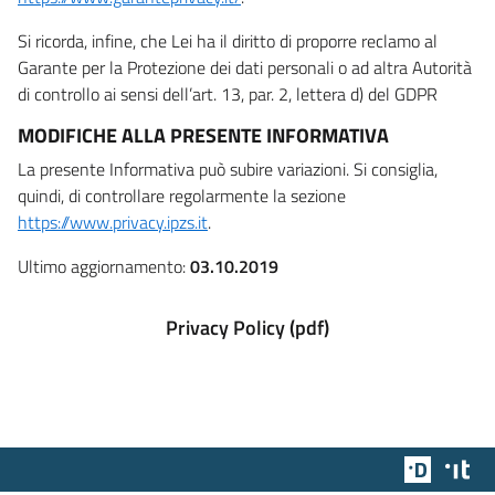
Si ricorda, infine, che Lei ha il diritto di proporre reclamo al
Garante per la Protezione dei dati personali o ad altra Autorità
di controllo ai sensi dell’art. 13, par. 2, lettera d) del GDPR
MODIFICHE ALLA PRESENTE INFORMATIVA
La presente Informativa può subire variazioni. Si consiglia,
quindi, di controllare regolarmente la sezione
https://www.privacy.ipzs.it
.
Ultimo aggiornamento:
03.10.2019
Privacy Policy (pdf)
Team Dig
Des