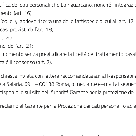
rettifica dei dati personali che La riguardano, nonché l’integraz
mento (art. 16);
ll’oblio"), laddove ricorra una delle fattispecie di cui all’art. 17;
casi previsti dall’art. 18;
rt. 20;
nsi dell’art. 21;
iasi momento senza pregiudicare la liceità del trattamento bas
ca è il consenso (art. 7).
 richiesta inviata con lettera raccomandata a.r. al Responsabi
 Via Salaria, 691 – 00138 Roma, o mediante e–mail ai seguenti 
isponibile sul sito dell’Autorità Garante per la protezione dei
re reclamo al Garante per la Protezione dei dati personali o ad al