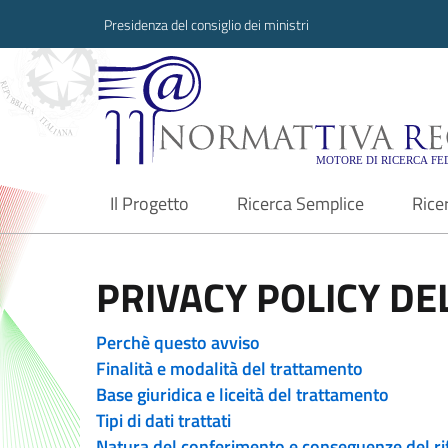
Presidenza del consiglio dei ministri
Normattiva Region
Il Progetto
Ricerca Semplice
Rice
current
PRIVACY POLICY DEL
Perchè questo avviso
Finalità e modalità del trattamento
Base giuridica e liceità del trattamento
Tipi di dati trattati
Natura del conferimento e conseguenze del ri