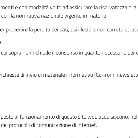
menti e con modalità volte ad assicurare la riservatezza e la s
à con la normativa nazionale vigente in materia.
prevenire la perdita dei dati, usi illeciti o non corretti ed ac
O
 di cui sopra non richiede il consenso in quanto necessario per
o richieste di invio di materiale informativo (Cd–rom, newsletter
eposte al funzionamento di questo sito web acquisiscono, nel c
 dei protocolli di comunicazione di Internet.