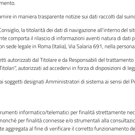
amento.
ire in maniera trasparente notizie sui dati raccolti dal suindic
nsiglio, la titolarità dei dati di navigazione all’interno del sit
te comporta il rilascio di informazioni aventi natura di dati per
, con sede legale in Roma (Italia), Via Salaria 691, nella per
getti autorizzati dal Titolare e da Responsabili del trattament
Titolari", autorizzati ad accedervi in forza di disposizioni di 
i dai soggetti designati Amministratori di sistema ai sensi de
strumenti informatico/telematici per finalità strettamente ne
nonché per finalità connesse e/o strumentali alla consultazion
 aggregata al fine di verificare il corretto funzionamento del