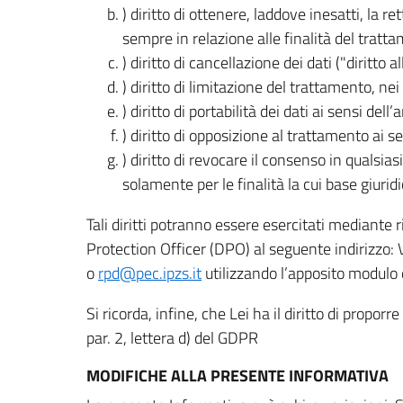
) diritto di ottenere, laddove inesatti, la 
sempre in relazione alle finalità del tratta
) diritto di cancellazione dei dati ("diritto a
) diritto di limitazione del trattamento, nei 
) diritto di portabilità dei dati ai sensi dell’a
) diritto di opposizione al trattamento ai se
) diritto di revocare il consenso in quals
solamente per le finalità la cui base giuridi
Tali diritti potranno essere esercitati mediante
Protection Officer (DPO) al seguente indirizzo:
o
rpd@pec.ipzs.it
utilizzando l’apposito modulo d
Si ricorda, infine, che Lei ha il diritto di propor
par. 2, lettera d) del GDPR
MODIFICHE ALLA PRESENTE INFORMATIVA