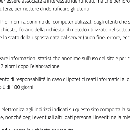
per essere associate a interessati identificati, ma che per lo
terzi, permettere di identificare gli utenti.
 IP o i nomi a dominio dei computer utilizzati dagli utenti che s
hieste, l’orario della richiesta, il metodo utilizzato nel sottop
 lo stato della risposta data dal server (buon fine, errore, ecc
cavare informazioni statistiche anonime sull’uso del sito e per
 giorni dopo l’elaborazione.
nto di responsabilità in caso di ipotetici reati informatici ai 
iù di 180 giorni.
a elettronica agli indirizzi indicati su questo sito comporta la 
, nonché degli eventuali altri dati personali inseriti nella mis