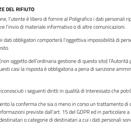
E DEL RIFIUTO
ne, l’utente è libero di fornire al Poligrafico i dati personali 
tare l’invio di materiale informativo o di altre comunicazioni.
 dati obbligatori comporterà l’oggettiva impossibilità di perseg
esto.
non oggetto dell’ordinaria gestione di questo sito) l’Autorità p
questi casi la risposta è obbligatoria a pena di sanzione ammin
riconosciuti i seguenti diritti in qualità di Interessato che potr
tamento la conferma che sia o meno in corso un trattamento di d
informazioni previste dall’art. 15 del GDPR ed in particolare a q
 destinatari o categorie di destinatari a cui i dati personali so