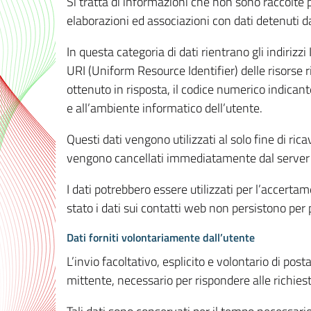
Si tratta di informazioni che non sono raccolte 
elaborazioni ed associazioni con dati detenuti da 
In questa categoria di dati rientrano gli indirizzi
URI (Uniform Resource Identifier) delle risorse ric
ottenuto in risposta, il codice numerico indicante
e all’ambiente informatico dell’utente.
Questi dati vengono utilizzati al solo fine di ri
vengono cancellati immediatamente dal server 7
I dati potrebbero essere utilizzati per l’accertame
stato i dati sui contatti web non persistono per p
Dati forniti volontariamente dall’utente
L’invio facoltativo, esplicito e volontario di post
mittente, necessario per rispondere alle richieste