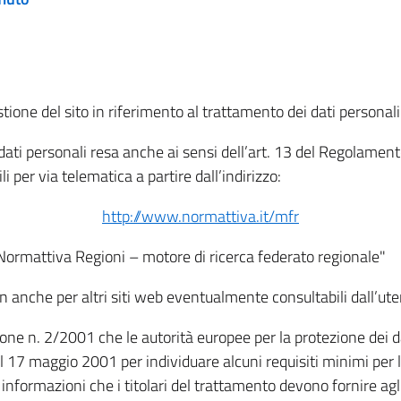
tione del sito in riferimento al trattamento dei dati personali
i dati personali resa anche ai sensi dell’art. 13 del Regolam
i per via telematica a partire dall’indirizzo:
http://www.normattiva.it/mfr
"Normattiva Regioni – motore di ricerca federato regionale"
non anche per altri siti web eventualmente consultabili dall’ute
e n. 2/2001 che le autorità europee per la protezione dei dati 
 17 maggio 2001 per individuare alcuni requisiti minimi per la
le informazioni che i titolari del trattamento devono fornire ag