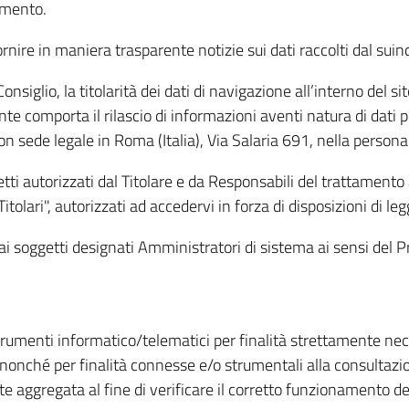
amento.
ire in maniera trasparente notizie sui dati raccolti dal suindic
nsiglio, la titolarità dei dati di navigazione all’interno del sit
te comporta il rilascio di informazioni aventi natura di dati per
, con sede legale in Roma (Italia), Via Salaria 691, nella per
getti autorizzati dal Titolare e da Responsabili del trattament
Titolari", autorizzati ad accedervi in forza di disposizioni di 
i dai soggetti designati Amministratori di sistema ai sensi de
strumenti informatico/telematici per finalità strettamente ne
nonché per finalità connesse e/o strumentali alla consultazion
 aggregata al fine di verificare il corretto funzionamento del