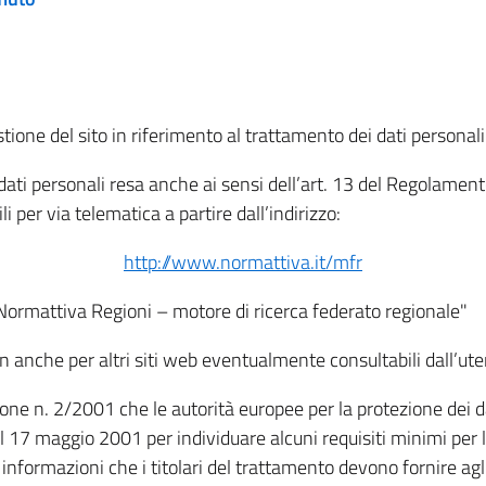
tione del sito in riferimento al trattamento dei dati personali
i dati personali resa anche ai sensi dell’art. 13 del Regolam
i per via telematica a partire dall’indirizzo:
http://www.normattiva.it/mfr
"Normattiva Regioni – motore di ricerca federato regionale"
non anche per altri siti web eventualmente consultabili dall’ute
e n. 2/2001 che le autorità europee per la protezione dei dati 
 17 maggio 2001 per individuare alcuni requisiti minimi per la
le informazioni che i titolari del trattamento devono fornire ag