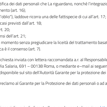
rettifica dei dati personali che La riguardano, nonché l’integraz
mento (art. 16);
ll’oblio"), laddove ricorra una delle fattispecie di cui all’art. 17;
casi previsti dall’art. 18;
rt. 20;
nsi dell’art. 21;
iasi momento senza pregiudicare la liceità del trattamento bas
ca è il consenso (art. 7).
 richiesta inviata con lettera raccomandata a.r. al Responsabi
 Via Salaria, 691 – 00138 Roma, o mediante e–mail ai seguenti 
isponibile sul sito dell’Autorità Garante per la protezione dei
re reclamo al Garante per la Protezione dei dati personali o ad al