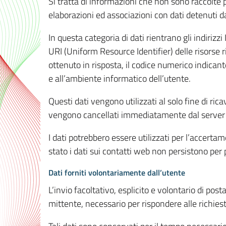
Si tratta di informazioni che non sono raccolte 
elaborazioni ed associazioni con dati detenuti da 
In questa categoria di dati rientrano gli indirizzi
URI (Uniform Resource Identifier) delle risorse ric
ottenuto in risposta, il codice numerico indicante
e all’ambiente informatico dell’utente.
Questi dati vengono utilizzati al solo fine di ri
vengono cancellati immediatamente dal server 7
I dati potrebbero essere utilizzati per l’accertame
stato i dati sui contatti web non persistono per p
Dati forniti volontariamente dall’utente
L’invio facoltativo, esplicito e volontario di post
mittente, necessario per rispondere alle richieste