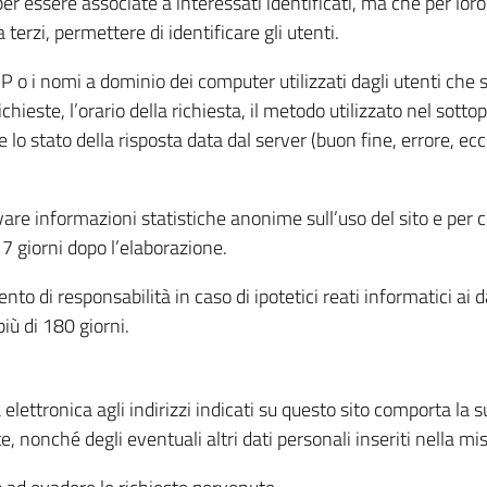
per essere associate a interessati identificati, ma che per lo
terzi, permettere di identificare gli utenti.
 IP o i nomi a dominio dei computer utilizzati dagli utenti che s
hieste, l’orario della richiesta, il metodo utilizzato nel sottop
 lo stato della risposta data dal server (buon fine, errore, ecc
cavare informazioni statistiche anonime sull’uso del sito e per
 giorni dopo l’elaborazione.
nto di responsabilità in caso di ipotetici reati informatici ai 
iù di 180 giorni.
a elettronica agli indirizzi indicati su questo sito comporta la 
, nonché degli eventuali altri dati personali inseriti nella mis