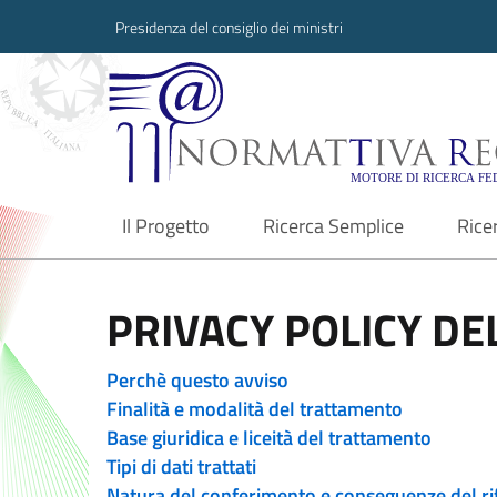
Presidenza del consiglio dei ministri
Normattiva Region
Il Progetto
Ricerca Semplice
Rice
current
PRIVACY POLICY DEL
Perchè questo avviso
Finalità e modalità del trattamento
Base giuridica e liceità del trattamento
Tipi di dati trattati
Natura del conferimento e conseguenze del ri