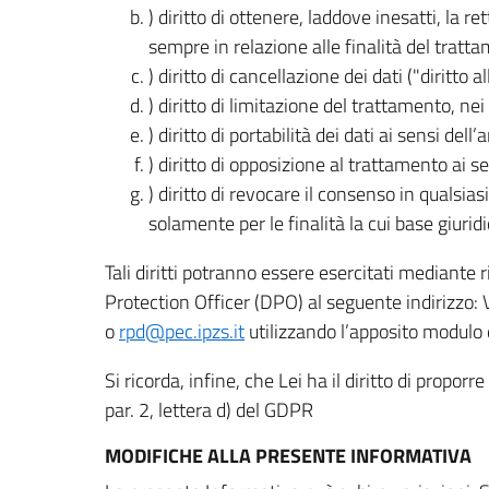
) diritto di ottenere, laddove inesatti, la 
sempre in relazione alle finalità del tratta
) diritto di cancellazione dei dati ("diritto a
) diritto di limitazione del trattamento, nei 
) diritto di portabilità dei dati ai sensi dell’a
) diritto di opposizione al trattamento ai se
) diritto di revocare il consenso in quals
solamente per le finalità la cui base giuridi
Tali diritti potranno essere esercitati mediante
Protection Officer (DPO) al seguente indirizzo:
o
rpd@pec.ipzs.it
utilizzando l’apposito modulo d
Si ricorda, infine, che Lei ha il diritto di propor
par. 2, lettera d) del GDPR
MODIFICHE ALLA PRESENTE INFORMATIVA