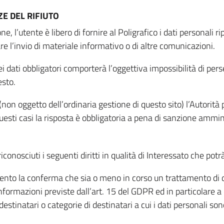
E DEL RIFIUTO
ne, l’utente è libero di fornire al Poligrafico i dati personali 
tare l’invio di materiale informativo o di altre comunicazioni.
 dati obbligatori comporterà l’oggettiva impossibilità di perseg
esto.
non oggetto dell’ordinaria gestione di questo sito) l’Autorità p
questi casi la risposta è obbligatoria a pena di sanzione ammin
riconosciuti i seguenti diritti in qualità di Interessato che potr
tamento la conferma che sia o meno in corso un trattamento di d
informazioni previste dall’art. 15 del GDPR ed in particolare a q
 destinatari o categorie di destinatari a cui i dati personali so