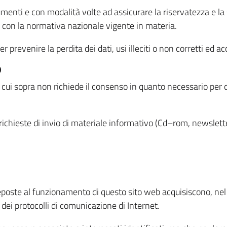
menti e con modalità volte ad assicurare la riservatezza e la s
à con la normativa nazionale vigente in materia.
prevenire la perdita dei dati, usi illeciti o non corretti ed ac
O
 di cui sopra non richiede il consenso in quanto necessario per
o richieste di invio di materiale informativo (Cd–rom, newsletter
eposte al funzionamento di questo sito web acquisiscono, nel c
 dei protocolli di comunicazione di Internet.