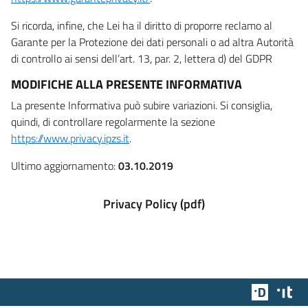
Si ricorda, infine, che Lei ha il diritto di proporre reclamo al
Garante per la Protezione dei dati personali o ad altra Autorità
di controllo ai sensi dell’art. 13, par. 2, lettera d) del GDPR
MODIFICHE ALLA PRESENTE INFORMATIVA
La presente Informativa può subire variazioni. Si consiglia,
quindi, di controllare regolarmente la sezione
https://www.privacy.ipzs.it
.
Ultimo aggiornamento:
03.10.2019
Privacy Policy (pdf)
Team Dig
Des