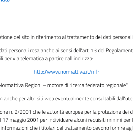
tione del sito in riferimento al trattamento dei dati personali
i dati personali resa anche ai sensi dell’art. 13 del Regolam
i per via telematica a partire dall’indirizzo:
http://www.normattiva.it/mfr
"Normattiva Regioni – motore di ricerca federato regionale"
non anche per altri siti web eventualmente consultabili dall’ute
e n. 2/2001 che le autorità europee per la protezione dei dati 
 17 maggio 2001 per individuare alcuni requisiti minimi per la
le informazioni che i titolari del trattamento devono fornire ag