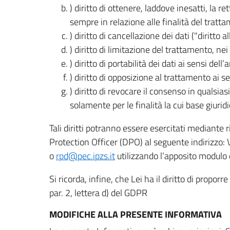
) diritto di ottenere, laddove inesatti, la 
sempre in relazione alle finalità del tratta
) diritto di cancellazione dei dati ("diritto a
) diritto di limitazione del trattamento, nei 
) diritto di portabilità dei dati ai sensi dell’a
) diritto di opposizione al trattamento ai se
) diritto di revocare il consenso in quals
solamente per le finalità la cui base giuridi
Tali diritti potranno essere esercitati mediante
Protection Officer (DPO) al seguente indirizzo:
o
rpd@pec.ipzs.it
utilizzando l’apposito modulo d
Si ricorda, infine, che Lei ha il diritto di propor
par. 2, lettera d) del GDPR
MODIFICHE ALLA PRESENTE INFORMATIVA