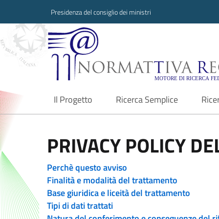
Presidenza del consiglio dei ministri
Normattiva Region
Il Progetto
Ricerca Semplice
Rice
current
PRIVACY POLICY DEL
Perchè questo avviso
Finalità e modalità del trattamento
Base giuridica e liceità del trattamento
Tipi di dati trattati
Natura del conferimento e conseguenze del ri