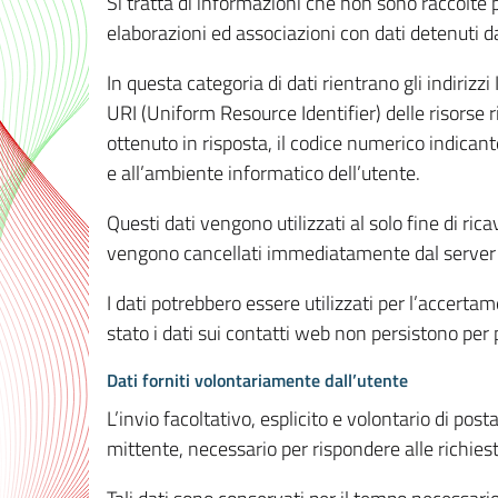
Si tratta di informazioni che non sono raccolte 
elaborazioni ed associazioni con dati detenuti da 
In questa categoria di dati rientrano gli indirizzi
URI (Uniform Resource Identifier) delle risorse ric
ottenuto in risposta, il codice numerico indicante
e all’ambiente informatico dell’utente.
Questi dati vengono utilizzati al solo fine di ri
vengono cancellati immediatamente dal server 7
I dati potrebbero essere utilizzati per l’accertame
stato i dati sui contatti web non persistono per p
Dati forniti volontariamente dall’utente
L’invio facoltativo, esplicito e volontario di post
mittente, necessario per rispondere alle richieste