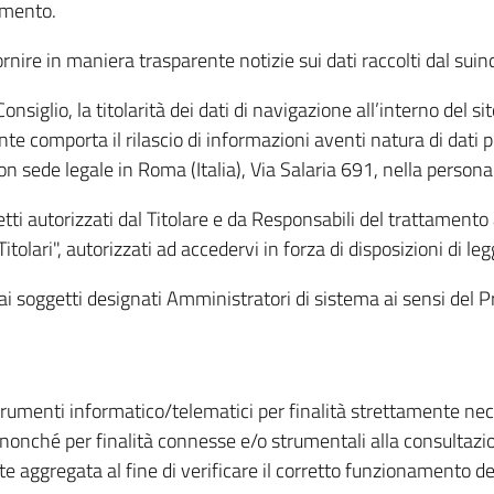
amento.
ire in maniera trasparente notizie sui dati raccolti dal suindic
nsiglio, la titolarità dei dati di navigazione all’interno del sit
te comporta il rilascio di informazioni aventi natura di dati per
, con sede legale in Roma (Italia), Via Salaria 691, nella per
getti autorizzati dal Titolare e da Responsabili del trattament
Titolari", autorizzati ad accedervi in forza di disposizioni di 
i dai soggetti designati Amministratori di sistema ai sensi de
strumenti informatico/telematici per finalità strettamente ne
nonché per finalità connesse e/o strumentali alla consultazion
 aggregata al fine di verificare il corretto funzionamento del