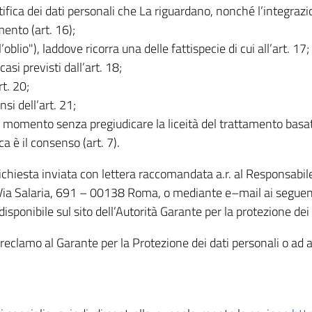
rettifica dei dati personali che La riguardano, nonché l’integraz
mento (art. 16);
ll’oblio"), laddove ricorra una delle fattispecie di cui all’art. 17;
casi previsti dall’art. 18;
rt. 20;
nsi dell’art. 21;
iasi momento senza pregiudicare la liceità del trattamento bas
ca è il consenso (art. 7).
 richiesta inviata con lettera raccomandata a.r. al Responsabi
 Via Salaria, 691 – 00138 Roma, o mediante e–mail ai seguenti 
isponibile sul sito dell’Autorità Garante per la protezione dei
re reclamo al Garante per la Protezione dei dati personali o ad al