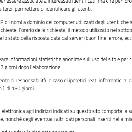
per essere associate a interessati identificati, ma che per lo
terzi, permettere di identificare gli utenti.
 IP o i nomi a dominio dei computer utilizzati dagli utenti che s
hieste, l’orario della richiesta, il metodo utilizzato nel sottop
 lo stato della risposta data dal server (buon fine, errore, ecc
cavare informazioni statistiche anonime sull’uso del sito e per
 giorni dopo l’elaborazione.
nto di responsabilità in caso di ipotetici reati informatici ai 
iù di 180 giorni.
a elettronica agli indirizzi indicati su questo sito comporta la 
, nonché degli eventuali altri dati personali inseriti nella mis