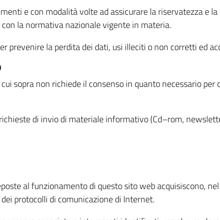
menti e con modalità volte ad assicurare la riservatezza e la s
à con la normativa nazionale vigente in materia.
prevenire la perdita dei dati, usi illeciti o non corretti ed ac
O
 di cui sopra non richiede il consenso in quanto necessario per
o richieste di invio di materiale informativo (Cd–rom, newsletter
eposte al funzionamento di questo sito web acquisiscono, nel c
 dei protocolli di comunicazione di Internet.