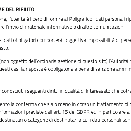
E DEL RIFIUTO
ne, l’utente è libero di fornire al Poligrafico i dati personali 
tare l’invio di materiale informativo o di altre comunicazioni.
 dati obbligatori comporterà l’oggettiva impossibilità di perseg
esto.
non oggetto dell’ordinaria gestione di questo sito) l’Autorità p
questi casi la risposta è obbligatoria a pena di sanzione ammin
riconosciuti i seguenti diritti in qualità di Interessato che potr
tamento la conferma che sia o meno in corso un trattamento di d
informazioni previste dall’art. 15 del GDPR ed in particolare a q
 destinatari o categorie di destinatari a cui i dati personali so