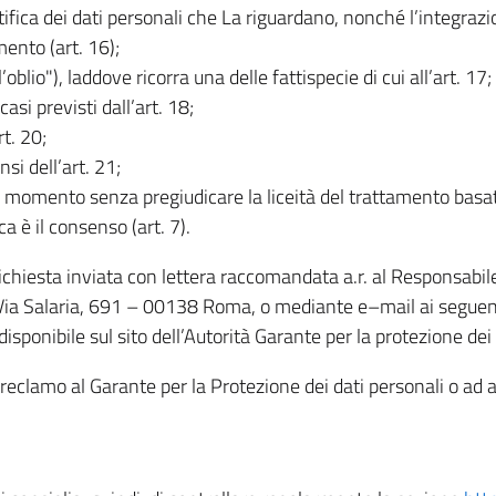
rettifica dei dati personali che La riguardano, nonché l’integraz
mento (art. 16);
ll’oblio"), laddove ricorra una delle fattispecie di cui all’art. 17;
casi previsti dall’art. 18;
rt. 20;
nsi dell’art. 21;
iasi momento senza pregiudicare la liceità del trattamento bas
ca è il consenso (art. 7).
 richiesta inviata con lettera raccomandata a.r. al Responsabi
 Via Salaria, 691 – 00138 Roma, o mediante e–mail ai seguenti 
isponibile sul sito dell’Autorità Garante per la protezione dei
re reclamo al Garante per la Protezione dei dati personali o ad al