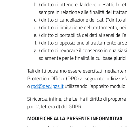
) diritto di ottenere, laddove inesatti, la 
sempre in relazione alle finalità del tratta
) diritto di cancellazione dei dati ("diritto a
) diritto di limitazione del trattamento, nei 
) diritto di portabilità dei dati ai sensi dell’a
) diritto di opposizione al trattamento ai se
) diritto di revocare il consenso in quals
solamente per le finalità la cui base giuridi
Tali diritti potranno essere esercitati mediante
Protection Officer (DPO) al seguente indirizzo:
o
rpd@pec.ipzs.it
utilizzando l’apposito modulo d
Si ricorda, infine, che Lei ha il diritto di propor
par. 2, lettera d) del GDPR
MODIFICHE ALLA PRESENTE INFORMATIVA