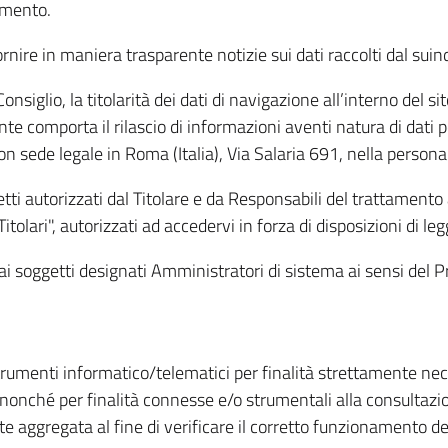
amento.
ire in maniera trasparente notizie sui dati raccolti dal suindic
nsiglio, la titolarità dei dati di navigazione all’interno del sit
te comporta il rilascio di informazioni aventi natura di dati per
, con sede legale in Roma (Italia), Via Salaria 691, nella per
getti autorizzati dal Titolare e da Responsabili del trattament
Titolari", autorizzati ad accedervi in forza di disposizioni di 
i dai soggetti designati Amministratori di sistema ai sensi de
strumenti informatico/telematici per finalità strettamente ne
nonché per finalità connesse e/o strumentali alla consultazion
 aggregata al fine di verificare il corretto funzionamento del