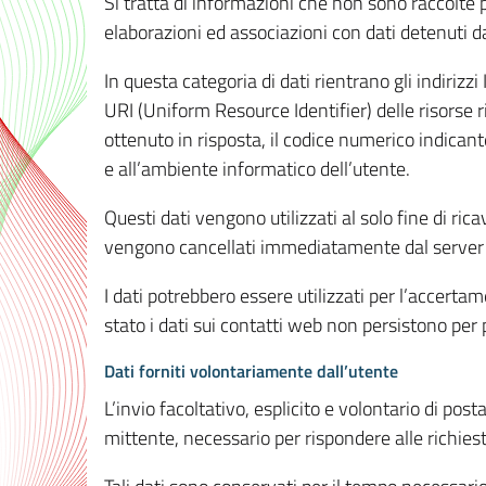
Si tratta di informazioni che non sono raccolte 
elaborazioni ed associazioni con dati detenuti da 
In questa categoria di dati rientrano gli indirizzi
URI (Uniform Resource Identifier) delle risorse ric
ottenuto in risposta, il codice numerico indicante
e all’ambiente informatico dell’utente.
Questi dati vengono utilizzati al solo fine di ri
vengono cancellati immediatamente dal server 7
I dati potrebbero essere utilizzati per l’accertame
stato i dati sui contatti web non persistono per p
Dati forniti volontariamente dall’utente
L’invio facoltativo, esplicito e volontario di post
mittente, necessario per rispondere alle richieste