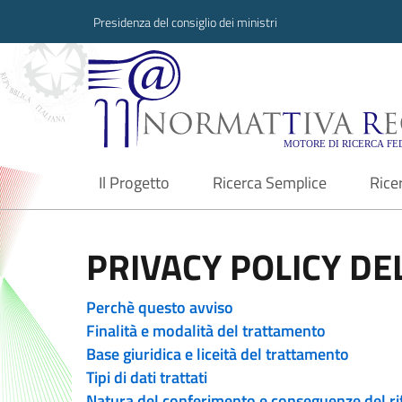
Presidenza del consiglio dei ministri
Normattiva Region
Il Progetto
Ricerca Semplice
Rice
current
PRIVACY POLICY DEL
Perchè questo avviso
Finalità e modalità del trattamento
Base giuridica e liceità del trattamento
Tipi di dati trattati
Natura del conferimento e conseguenze del ri