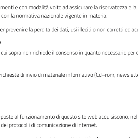
menti e con modalità volte ad assicurare la riservatezza e la s
à con la normativa nazionale vigente in materia.
prevenire la perdita dei dati, usi illeciti o non corretti ed ac
O
 di cui sopra non richiede il consenso in quanto necessario per
o richieste di invio di materiale informativo (Cd–rom, newsletter
eposte al funzionamento di questo sito web acquisiscono, nel c
 dei protocolli di comunicazione di Internet.