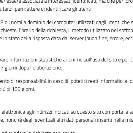
per essere associate a interessati identificati, ma che per lo
terzi, permettere di identificare gli utenti.
 IP o i nomi a dominio dei computer utilizzati dagli utenti che s
hieste, l’orario della richiesta, il metodo utilizzato nel sottop
 lo stato della risposta data dal server (buon fine, errore, ecc
cavare informazioni statistiche anonime sull’uso del sito e per
 giorni dopo l’elaborazione.
nto di responsabilità in caso di ipotetici reati informatici ai 
iù di 180 giorni.
a elettronica agli indirizzi indicati su questo sito comporta la 
, nonché degli eventuali altri dati personali inseriti nella mis