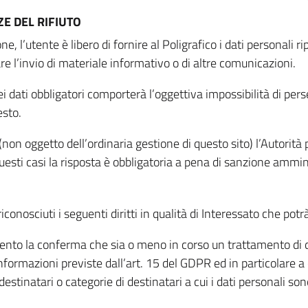
E DEL RIFIUTO
ne, l’utente è libero di fornire al Poligrafico i dati personali 
tare l’invio di materiale informativo o di altre comunicazioni.
 dati obbligatori comporterà l’oggettiva impossibilità di perseg
esto.
non oggetto dell’ordinaria gestione di questo sito) l’Autorità p
questi casi la risposta è obbligatoria a pena di sanzione ammin
riconosciuti i seguenti diritti in qualità di Interessato che potr
tamento la conferma che sia o meno in corso un trattamento di d
informazioni previste dall’art. 15 del GDPR ed in particolare a q
 destinatari o categorie di destinatari a cui i dati personali so