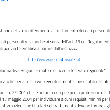
tione del sito in riferimento al trattamento dei dati personali
i dati personali resa anche ai sensi dell’art. 13 del Regolam
i per via telematica a partire dall’indirizzo:
http://www.normattiva.it/mfr
"Normattiva Regioni – motore di ricerca federato regionale"
non anche per altri siti web eventualmente consultabili dall’ute
e n. 2/2001 che le autorità europee per la protezione dei dati 
 17 maggio 2001 per individuare alcuni requisiti minimi per la
le informazioni che i titolari del trattamento devono fornire ag