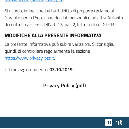
Si ricorda, infine, che Lei ha il diritto di proporre reclamo al
Garante per la Protezione dei dati personali o ad altra Autorità
di controllo ai sensi dell’art. 13, par. 2, lettera d) del GDPR
MODIFICHE ALLA PRESENTE INFORMATIVA
La presente Informativa può subire variazioni. Si consiglia,
quindi, di controllare regolarmente la sezione
https://www.privacy.ipzs.it
.
Ultimo aggiornamento:
03.10.2019
Privacy Policy (pdf)
Team Dig
Des