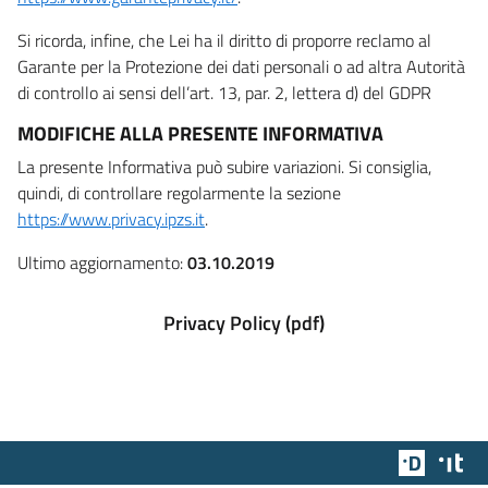
Si ricorda, infine, che Lei ha il diritto di proporre reclamo al
Garante per la Protezione dei dati personali o ad altra Autorità
di controllo ai sensi dell’art. 13, par. 2, lettera d) del GDPR
MODIFICHE ALLA PRESENTE INFORMATIVA
La presente Informativa può subire variazioni. Si consiglia,
quindi, di controllare regolarmente la sezione
https://www.privacy.ipzs.it
.
Ultimo aggiornamento:
03.10.2019
Privacy Policy (pdf)
Team Dig
Des