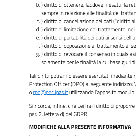
) diritto di ottenere, laddove inesatti, la 
sempre in relazione alle finalità del tratta
) diritto di cancellazione dei dati ("diritto a
) diritto di limitazione del trattamento, nei 
) diritto di portabilità dei dati ai sensi dell’a
) diritto di opposizione al trattamento ai se
) diritto di revocare il consenso in quals
solamente per le finalità la cui base giuridi
Tali diritti potranno essere esercitati mediante
Protection Officer (DPO) al seguente indirizzo:
o
rpd@pec.ipzs.it
utilizzando l’apposito modulo d
Si ricorda, infine, che Lei ha il diritto di propor
par. 2, lettera d) del GDPR
MODIFICHE ALLA PRESENTE INFORMATIVA