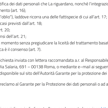
rettifica dei dati personali che La riguardano, nonché l’integraz
mento (art. 16);
ll’oblio"), laddove ricorra una delle fattispecie di cui all’art. 17;
casi previsti dall’art. 18;
rt. 20;
nsi dell’art. 21;
iasi momento senza pregiudicare la liceità del trattamento bas
ca è il consenso (art. 7).
 richiesta inviata con lettera raccomandata a.r. al Responsabi
 Via Salaria, 691 – 00138 Roma, o mediante e–mail ai seguenti 
isponibile sul sito dell’Autorità Garante per la protezione dei
re reclamo al Garante per la Protezione dei dati personali o ad al