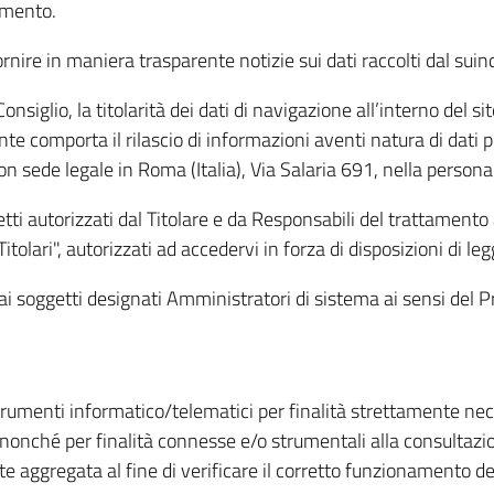
amento.
ire in maniera trasparente notizie sui dati raccolti dal suindic
nsiglio, la titolarità dei dati di navigazione all’interno del sit
te comporta il rilascio di informazioni aventi natura di dati per
, con sede legale in Roma (Italia), Via Salaria 691, nella per
getti autorizzati dal Titolare e da Responsabili del trattament
Titolari", autorizzati ad accedervi in forza di disposizioni di 
i dai soggetti designati Amministratori di sistema ai sensi de
strumenti informatico/telematici per finalità strettamente ne
nonché per finalità connesse e/o strumentali alla consultazion
 aggregata al fine di verificare il corretto funzionamento del