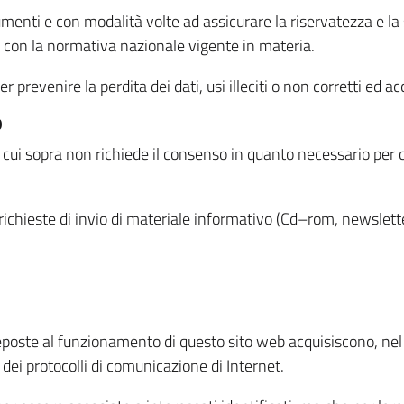
menti e con modalità volte ad assicurare la riservatezza e la s
à con la normativa nazionale vigente in materia.
prevenire la perdita dei dati, usi illeciti o non corretti ed ac
O
 di cui sopra non richiede il consenso in quanto necessario per
o richieste di invio di materiale informativo (Cd–rom, newsletter
eposte al funzionamento di questo sito web acquisiscono, nel c
 dei protocolli di comunicazione di Internet.