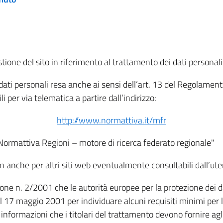
tione del sito in riferimento al trattamento dei dati personali
i dati personali resa anche ai sensi dell’art. 13 del Regolam
i per via telematica a partire dall’indirizzo:
http://www.normattiva.it/mfr
"Normattiva Regioni – motore di ricerca federato regionale"
non anche per altri siti web eventualmente consultabili dall’ute
e n. 2/2001 che le autorità europee per la protezione dei dati 
 17 maggio 2001 per individuare alcuni requisiti minimi per la
le informazioni che i titolari del trattamento devono fornire ag