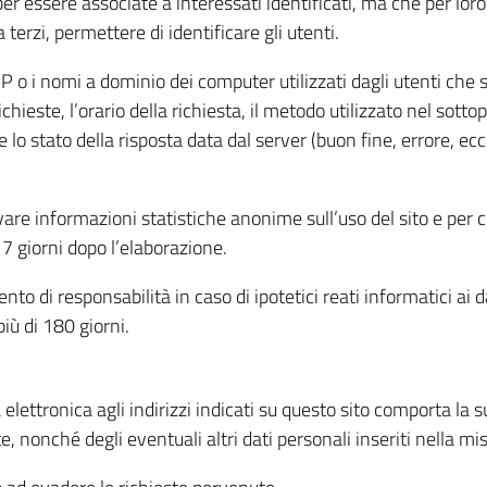
per essere associate a interessati identificati, ma che per lo
terzi, permettere di identificare gli utenti.
 IP o i nomi a dominio dei computer utilizzati dagli utenti che s
hieste, l’orario della richiesta, il metodo utilizzato nel sottop
 lo stato della risposta data dal server (buon fine, errore, ecc
cavare informazioni statistiche anonime sull’uso del sito e per
 giorni dopo l’elaborazione.
nto di responsabilità in caso di ipotetici reati informatici ai 
iù di 180 giorni.
a elettronica agli indirizzi indicati su questo sito comporta la 
, nonché degli eventuali altri dati personali inseriti nella mis