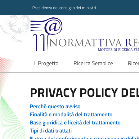
Presidenza del consiglio dei ministri
Normattiva Region
Il Progetto
Ricerca Semplice
Rice
current
PRIVACY POLICY DEL
Perchè questo avviso
Finalità e modalità del trattamento
Base giuridica e liceità del trattamento
Tipi di dati trattati
Natura del conferimento e conseguenze del ri