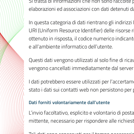
Si tratta di informazioni che non sono raccolte 
elaborazioni ed associazioni con dati detenuti da 
In questa categoria di dati rientrano gli indirizzi
URI (Uniform Resource Identifier) delle risorse ric
ottenuto in risposta, il codice numerico indicante
e all’ambiente informatico dell’utente.
Questi dati vengono utilizzati al solo fine di ri
vengono cancellati immediatamente dal server 7
I dati potrebbero essere utilizzati per l’accertame
stato i dati sui contatti web non persistono per p
Dati forniti volontariamente dall’utente
L’invio facoltativo, esplicito e volontario di post
mittente, necessario per rispondere alle richieste