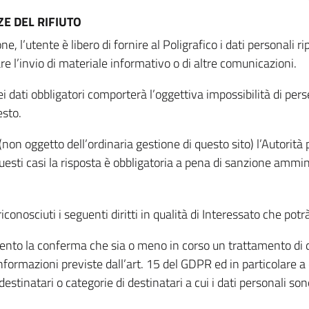
E DEL RIFIUTO
ne, l’utente è libero di fornire al Poligrafico i dati personali 
tare l’invio di materiale informativo o di altre comunicazioni.
 dati obbligatori comporterà l’oggettiva impossibilità di perseg
esto.
non oggetto dell’ordinaria gestione di questo sito) l’Autorità p
questi casi la risposta è obbligatoria a pena di sanzione ammin
riconosciuti i seguenti diritti in qualità di Interessato che potr
tamento la conferma che sia o meno in corso un trattamento di d
informazioni previste dall’art. 15 del GDPR ed in particolare a q
 destinatari o categorie di destinatari a cui i dati personali so