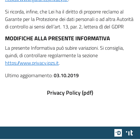
Si ricorda, infine, che Lei ha il diritto di proporre reclamo al
Garante per la Protezione dei dati personali o ad altra Autorità
di controllo ai sensi dell’art. 13, par. 2, lettera d) del GDPR
MODIFICHE ALLA PRESENTE INFORMATIVA
La presente Informativa può subire variazioni. Si consiglia,
quindi, di controllare regolarmente la sezione
https://www.privacy.ipzs.it
.
Ultimo aggiornamento:
03.10.2019
Privacy Policy (pdf)
Team Dig
Des