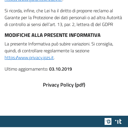
Si ricorda, infine, che Lei ha il diritto di proporre reclamo al
Garante per la Protezione dei dati personali o ad altra Autorità
di controllo ai sensi dell’art. 13, par. 2, lettera d) del GDPR
MODIFICHE ALLA PRESENTE INFORMATIVA
La presente Informativa può subire variazioni. Si consiglia,
quindi, di controllare regolarmente la sezione
https://www.privacy.ipzs.it
.
Ultimo aggiornamento:
03.10.2019
Privacy Policy (pdf)
Team Dig
Des