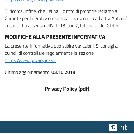
Si ricorda, infine, che Lei ha il diritto di proporre reclamo al
Garante per la Protezione dei dati personali o ad altra Autorità
di controllo ai sensi dell’art. 13, par. 2, lettera d) del GDPR
MODIFICHE ALLA PRESENTE INFORMATIVA
La presente Informativa può subire variazioni. Si consiglia,
quindi, di controllare regolarmente la sezione
https://www.privacy.ipzs.it
.
Ultimo aggiornamento:
03.10.2019
Privacy Policy (pdf)
Team Dig
Des