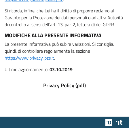
Si ricorda, infine, che Lei ha il diritto di proporre reclamo al
Garante per la Protezione dei dati personali o ad altra Autorità
di controllo ai sensi dell’art. 13, par. 2, lettera d) del GDPR
MODIFICHE ALLA PRESENTE INFORMATIVA
La presente Informativa può subire variazioni. Si consiglia,
quindi, di controllare regolarmente la sezione
https://www.privacy.ipzs.it
.
Ultimo aggiornamento:
03.10.2019
Privacy Policy (pdf)
Team Dig
Des