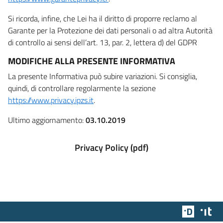
Si ricorda, infine, che Lei ha il diritto di proporre reclamo al
Garante per la Protezione dei dati personali o ad altra Autorità
di controllo ai sensi dell’art. 13, par. 2, lettera d) del GDPR
MODIFICHE ALLA PRESENTE INFORMATIVA
La presente Informativa può subire variazioni. Si consiglia,
quindi, di controllare regolarmente la sezione
https://www.privacy.ipzs.it
.
Ultimo aggiornamento:
03.10.2019
Privacy Policy (pdf)
Team Dig
Des