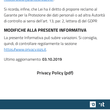
Si ricorda, infine, che Lei ha il diritto di proporre reclamo al
Garante per la Protezione dei dati personali o ad altra Autorità
di controllo ai sensi dell’art. 13, par. 2, lettera d) del GDPR
MODIFICHE ALLA PRESENTE INFORMATIVA
La presente Informativa può subire variazioni. Si consiglia,
quindi, di controllare regolarmente la sezione
https://www.privacy.ipzs.it
.
Ultimo aggiornamento:
03.10.2019
Privacy Policy (pdf)
Team Dig
Des