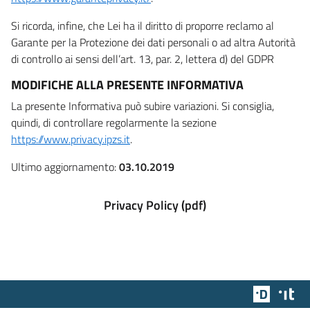
Si ricorda, infine, che Lei ha il diritto di proporre reclamo al
Garante per la Protezione dei dati personali o ad altra Autorità
di controllo ai sensi dell’art. 13, par. 2, lettera d) del GDPR
MODIFICHE ALLA PRESENTE INFORMATIVA
La presente Informativa può subire variazioni. Si consiglia,
quindi, di controllare regolarmente la sezione
https://www.privacy.ipzs.it
.
Ultimo aggiornamento:
03.10.2019
Privacy Policy (pdf)
Team Dig
Des