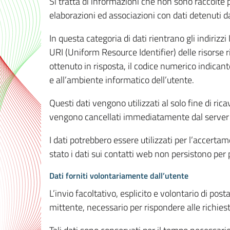
Si tratta di informazioni che non sono raccolte 
elaborazioni ed associazioni con dati detenuti da 
In questa categoria di dati rientrano gli indirizzi
URI (Uniform Resource Identifier) delle risorse ric
ottenuto in risposta, il codice numerico indicante
e all’ambiente informatico dell’utente.
Questi dati vengono utilizzati al solo fine di ri
vengono cancellati immediatamente dal server 7
I dati potrebbero essere utilizzati per l’accertame
stato i dati sui contatti web non persistono per p
Dati forniti volontariamente dall’utente
L’invio facoltativo, esplicito e volontario di post
mittente, necessario per rispondere alle richieste