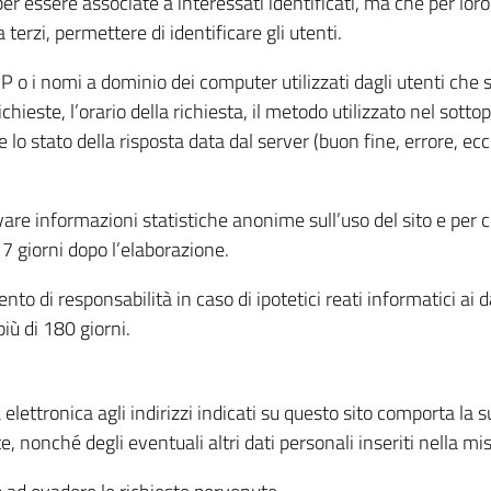
per essere associate a interessati identificati, ma che per lo
terzi, permettere di identificare gli utenti.
 IP o i nomi a dominio dei computer utilizzati dagli utenti che s
hieste, l’orario della richiesta, il metodo utilizzato nel sottop
 lo stato della risposta data dal server (buon fine, errore, ecc
cavare informazioni statistiche anonime sull’uso del sito e per
 giorni dopo l’elaborazione.
nto di responsabilità in caso di ipotetici reati informatici ai 
iù di 180 giorni.
a elettronica agli indirizzi indicati su questo sito comporta la 
, nonché degli eventuali altri dati personali inseriti nella mis