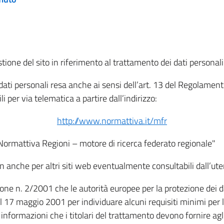
tione del sito in riferimento al trattamento dei dati personali
i dati personali resa anche ai sensi dell’art. 13 del Regolam
i per via telematica a partire dall’indirizzo:
http://www.normattiva.it/mfr
"Normattiva Regioni – motore di ricerca federato regionale"
non anche per altri siti web eventualmente consultabili dall’ute
e n. 2/2001 che le autorità europee per la protezione dei dati 
 17 maggio 2001 per individuare alcuni requisiti minimi per la
le informazioni che i titolari del trattamento devono fornire ag