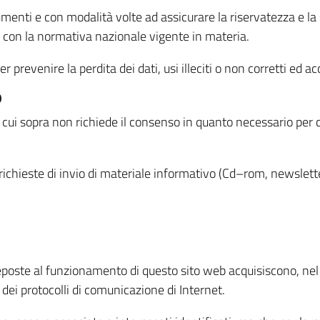
menti e con modalità volte ad assicurare la riservatezza e la s
à con la normativa nazionale vigente in materia.
prevenire la perdita dei dati, usi illeciti o non corretti ed ac
O
 di cui sopra non richiede il consenso in quanto necessario per
o richieste di invio di materiale informativo (Cd–rom, newsletter
eposte al funzionamento di questo sito web acquisiscono, nel c
 dei protocolli di comunicazione di Internet.