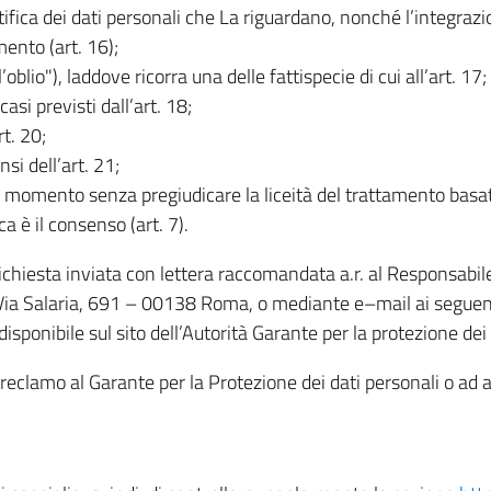
rettifica dei dati personali che La riguardano, nonché l’integraz
mento (art. 16);
ll’oblio"), laddove ricorra una delle fattispecie di cui all’art. 17;
casi previsti dall’art. 18;
rt. 20;
nsi dell’art. 21;
iasi momento senza pregiudicare la liceità del trattamento bas
ca è il consenso (art. 7).
 richiesta inviata con lettera raccomandata a.r. al Responsabi
 Via Salaria, 691 – 00138 Roma, o mediante e–mail ai seguenti 
isponibile sul sito dell’Autorità Garante per la protezione dei
re reclamo al Garante per la Protezione dei dati personali o ad al