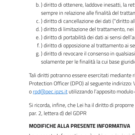
) diritto di ottenere, laddove inesatti, la 
sempre in relazione alle finalità del tratta
) diritto di cancellazione dei dati ("diritto a
) diritto di limitazione del trattamento, nei 
) diritto di portabilità dei dati ai sensi dell’a
) diritto di opposizione al trattamento ai se
) diritto di revocare il consenso in quals
solamente per le finalità la cui base giuridi
Tali diritti potranno essere esercitati mediante
Protection Officer (DPO) al seguente indirizzo:
o
rpd@pec.ipzs.it
utilizzando l’apposito modulo d
Si ricorda, infine, che Lei ha il diritto di propor
par. 2, lettera d) del GDPR
MODIFICHE ALLA PRESENTE INFORMATIVA