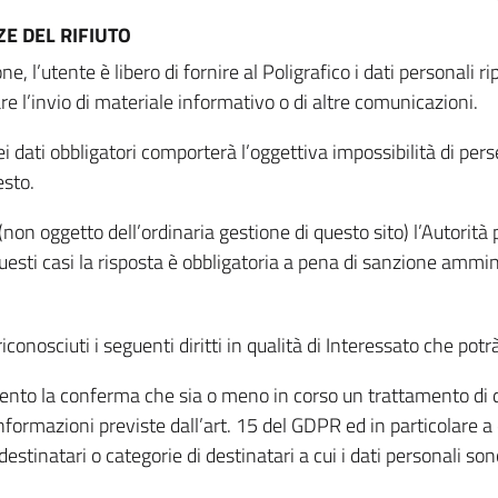
E DEL RIFIUTO
ne, l’utente è libero di fornire al Poligrafico i dati personali 
tare l’invio di materiale informativo o di altre comunicazioni.
 dati obbligatori comporterà l’oggettiva impossibilità di perseg
esto.
non oggetto dell’ordinaria gestione di questo sito) l’Autorità p
questi casi la risposta è obbligatoria a pena di sanzione ammin
riconosciuti i seguenti diritti in qualità di Interessato che potr
tamento la conferma che sia o meno in corso un trattamento di d
informazioni previste dall’art. 15 del GDPR ed in particolare a q
 destinatari o categorie di destinatari a cui i dati personali so