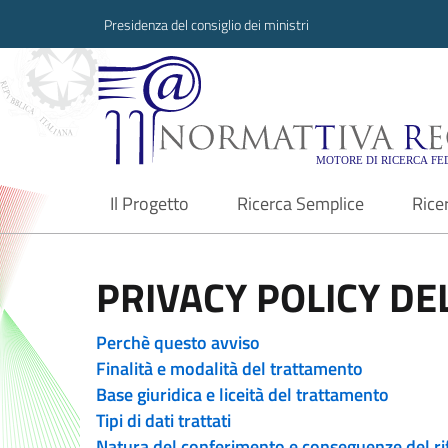
Presidenza del consiglio dei ministri
Normattiva Region
Il Progetto
Ricerca Semplice
Rice
current
PRIVACY POLICY DEL
Perchè questo avviso
Finalità e modalità del trattamento
Base giuridica e liceità del trattamento
Tipi di dati trattati
Natura del conferimento e conseguenze del ri