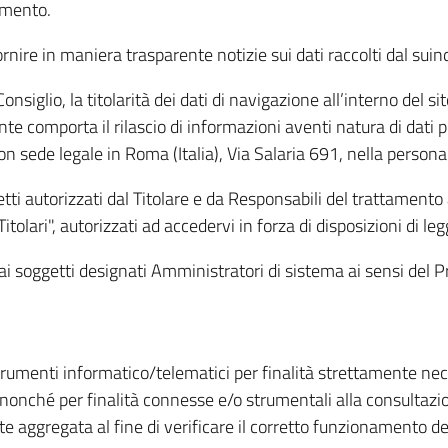
amento.
ire in maniera trasparente notizie sui dati raccolti dal suindic
nsiglio, la titolarità dei dati di navigazione all’interno del sit
te comporta il rilascio di informazioni aventi natura di dati per
, con sede legale in Roma (Italia), Via Salaria 691, nella per
getti autorizzati dal Titolare e da Responsabili del trattament
Titolari", autorizzati ad accedervi in forza di disposizioni di 
i dai soggetti designati Amministratori di sistema ai sensi de
strumenti informatico/telematici per finalità strettamente ne
nonché per finalità connesse e/o strumentali alla consultazion
 aggregata al fine di verificare il corretto funzionamento del