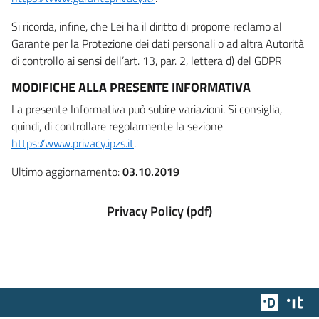
Si ricorda, infine, che Lei ha il diritto di proporre reclamo al
Garante per la Protezione dei dati personali o ad altra Autorità
di controllo ai sensi dell’art. 13, par. 2, lettera d) del GDPR
MODIFICHE ALLA PRESENTE INFORMATIVA
La presente Informativa può subire variazioni. Si consiglia,
quindi, di controllare regolarmente la sezione
https://www.privacy.ipzs.it
.
Ultimo aggiornamento:
03.10.2019
Privacy Policy (pdf)
Team Dig
Des