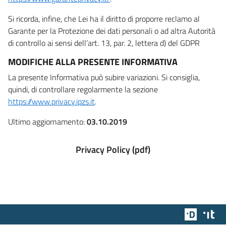
Si ricorda, infine, che Lei ha il diritto di proporre reclamo al
Garante per la Protezione dei dati personali o ad altra Autorità
di controllo ai sensi dell’art. 13, par. 2, lettera d) del GDPR
MODIFICHE ALLA PRESENTE INFORMATIVA
La presente Informativa può subire variazioni. Si consiglia,
quindi, di controllare regolarmente la sezione
https://www.privacy.ipzs.it
.
Ultimo aggiornamento:
03.10.2019
Privacy Policy (pdf)
Team Dig
Des