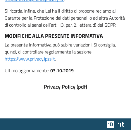
Si ricorda, infine, che Lei ha il diritto di proporre reclamo al
Garante per la Protezione dei dati personali o ad altra Autorità
di controllo ai sensi dell’art. 13, par. 2, lettera d) del GDPR
MODIFICHE ALLA PRESENTE INFORMATIVA
La presente Informativa può subire variazioni. Si consiglia,
quindi, di controllare regolarmente la sezione
https://www.privacy.ipzs.it
.
Ultimo aggiornamento:
03.10.2019
Privacy Policy (pdf)
Team Dig
Des