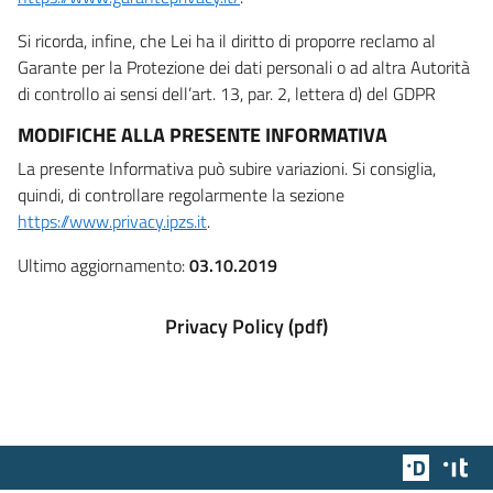
Si ricorda, infine, che Lei ha il diritto di proporre reclamo al
Garante per la Protezione dei dati personali o ad altra Autorità
di controllo ai sensi dell’art. 13, par. 2, lettera d) del GDPR
MODIFICHE ALLA PRESENTE INFORMATIVA
La presente Informativa può subire variazioni. Si consiglia,
quindi, di controllare regolarmente la sezione
https://www.privacy.ipzs.it
.
Ultimo aggiornamento:
03.10.2019
Privacy Policy (pdf)
Team Dig
Des