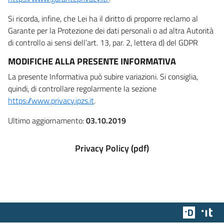
Si ricorda, infine, che Lei ha il diritto di proporre reclamo al
Garante per la Protezione dei dati personali o ad altra Autorità
di controllo ai sensi dell’art. 13, par. 2, lettera d) del GDPR
MODIFICHE ALLA PRESENTE INFORMATIVA
La presente Informativa può subire variazioni. Si consiglia,
quindi, di controllare regolarmente la sezione
https://www.privacy.ipzs.it
.
Ultimo aggiornamento:
03.10.2019
Privacy Policy (pdf)
Team Dig
Des