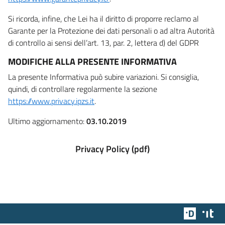
Si ricorda, infine, che Lei ha il diritto di proporre reclamo al
Garante per la Protezione dei dati personali o ad altra Autorità
di controllo ai sensi dell’art. 13, par. 2, lettera d) del GDPR
MODIFICHE ALLA PRESENTE INFORMATIVA
La presente Informativa può subire variazioni. Si consiglia,
quindi, di controllare regolarmente la sezione
https://www.privacy.ipzs.it
.
Ultimo aggiornamento:
03.10.2019
Privacy Policy (pdf)
Team Dig
Des