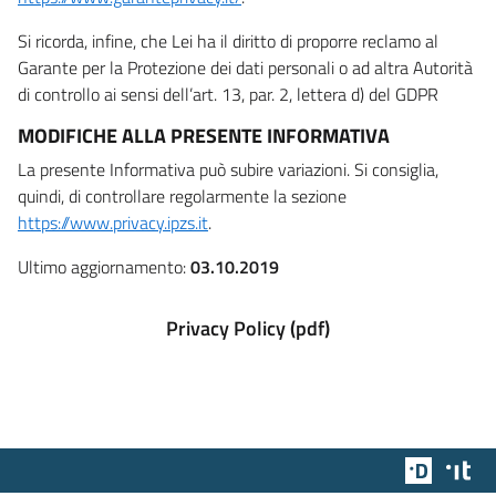
Si ricorda, infine, che Lei ha il diritto di proporre reclamo al
Garante per la Protezione dei dati personali o ad altra Autorità
di controllo ai sensi dell’art. 13, par. 2, lettera d) del GDPR
MODIFICHE ALLA PRESENTE INFORMATIVA
La presente Informativa può subire variazioni. Si consiglia,
quindi, di controllare regolarmente la sezione
https://www.privacy.ipzs.it
.
Ultimo aggiornamento:
03.10.2019
Privacy Policy (pdf)
Team Dig
Des