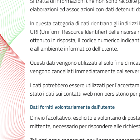
Si tratta di informazioni che non sono raccolte 
elaborazioni ed associazioni con dati detenuti da 
In questa categoria di dati rientrano gli indirizzi
URI (Uniform Resource Identifier) delle risorse ric
ottenuto in risposta, il codice numerico indicante
e all’ambiente informatico dell’utente.
Questi dati vengono utilizzati al solo fine di ri
vengono cancellati immediatamente dal server 7
I dati potrebbero essere utilizzati per l’accertame
stato i dati sui contatti web non persistono per p
Dati forniti volontariamente dall’utente
L’invio facoltativo, esplicito e volontario di post
mittente, necessario per rispondere alle richieste