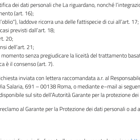
rettifica dei dati personali che La riguardano, nonché l’integraz
mento (art. 16);
ll’oblio"), laddove ricorra una delle fattispecie di cui all’art. 17;
casi previsti dall’art. 18;
rt. 20;
nsi dell’art. 21;
iasi momento senza pregiudicare la liceità del trattamento bas
ca è il consenso (art. 7).
 richiesta inviata con lettera raccomandata a.r. al Responsabi
 Via Salaria, 691 – 00138 Roma, o mediante e–mail ai seguenti 
isponibile sul sito dell’Autorità Garante per la protezione dei
re reclamo al Garante per la Protezione dei dati personali o ad al