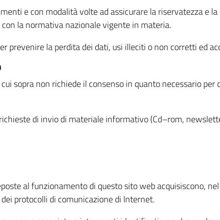
menti e con modalità volte ad assicurare la riservatezza e la s
à con la normativa nazionale vigente in materia.
prevenire la perdita dei dati, usi illeciti o non corretti ed ac
O
 di cui sopra non richiede il consenso in quanto necessario per
o richieste di invio di materiale informativo (Cd–rom, newsletter
eposte al funzionamento di questo sito web acquisiscono, nel c
 dei protocolli di comunicazione di Internet.