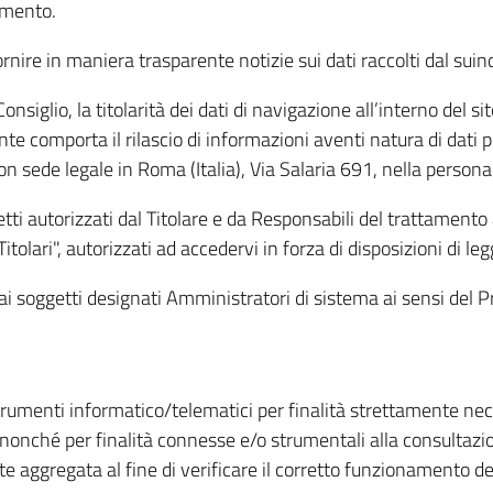
amento.
ire in maniera trasparente notizie sui dati raccolti dal suindic
nsiglio, la titolarità dei dati di navigazione all’interno del sit
te comporta il rilascio di informazioni aventi natura di dati per
, con sede legale in Roma (Italia), Via Salaria 691, nella per
getti autorizzati dal Titolare e da Responsabili del trattament
Titolari", autorizzati ad accedervi in forza di disposizioni di 
i dai soggetti designati Amministratori di sistema ai sensi de
strumenti informatico/telematici per finalità strettamente ne
nonché per finalità connesse e/o strumentali alla consultazion
 aggregata al fine di verificare il corretto funzionamento del