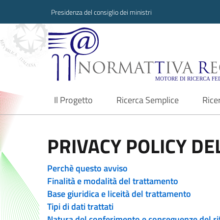
Presidenza del consiglio dei ministri
Normattiva Region
Il Progetto
Ricerca Semplice
Rice
current
PRIVACY POLICY DEL
Perchè questo avviso
Finalità e modalità del trattamento
Base giuridica e liceità del trattamento
Tipi di dati trattati
Natura del conferimento e conseguenze del ri