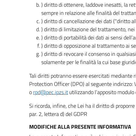
) diritto di ottenere, laddove inesatti, la 
sempre in relazione alle finalità del tratta
) diritto di cancellazione dei dati ("diritto a
) diritto di limitazione del trattamento, nei 
) diritto di portabilità dei dati ai sensi dell’a
) diritto di opposizione al trattamento ai se
) diritto di revocare il consenso in quals
solamente per le finalità la cui base giuridi
Tali diritti potranno essere esercitati mediante
Protection Officer (DPO) al seguente indirizzo:
o
rpd@pec.ipzs.it
utilizzando l’apposito modulo d
Si ricorda, infine, che Lei ha il diritto di propor
par. 2, lettera d) del GDPR
MODIFICHE ALLA PRESENTE INFORMATIVA