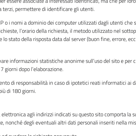
per essere associate a interessati identificati, ma che per lo
terzi, permettere di identificare gli utenti.
 IP o i nomi a dominio dei computer utilizzati dagli utenti che s
hieste, l’orario della richiesta, il metodo utilizzato nel sottop
 lo stato della risposta data dal server (buon fine, errore, ecc
cavare informazioni statistiche anonime sull’uso del sito e per
 giorni dopo l’elaborazione.
nto di responsabilità in caso di ipotetici reati informatici ai 
iù di 180 giorni.
a elettronica agli indirizzi indicati su questo sito comporta la 
, nonché degli eventuali altri dati personali inseriti nella mis