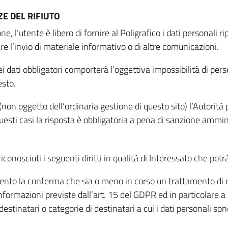
E DEL RIFIUTO
ne, l’utente è libero di fornire al Poligrafico i dati personali 
tare l’invio di materiale informativo o di altre comunicazioni.
 dati obbligatori comporterà l’oggettiva impossibilità di perseg
esto.
non oggetto dell’ordinaria gestione di questo sito) l’Autorità p
questi casi la risposta è obbligatoria a pena di sanzione ammin
riconosciuti i seguenti diritti in qualità di Interessato che potr
tamento la conferma che sia o meno in corso un trattamento di d
informazioni previste dall’art. 15 del GDPR ed in particolare a q
 destinatari o categorie di destinatari a cui i dati personali so