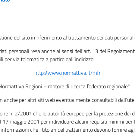
tione del sito in riferimento al trattamento dei dati personali
i dati personali resa anche ai sensi dell’art. 13 del Regolam
i per via telematica a partire dall’indirizzo:
http://www.normattiva.it/mfr
"Normattiva Regioni – motore di ricerca federato regionale"
non anche per altri siti web eventualmente consultabili dall’ute
e n. 2/2001 che le autorità europee per la protezione dei dati 
 17 maggio 2001 per individuare alcuni requisiti minimi per la
le informazioni che i titolari del trattamento devono fornire ag