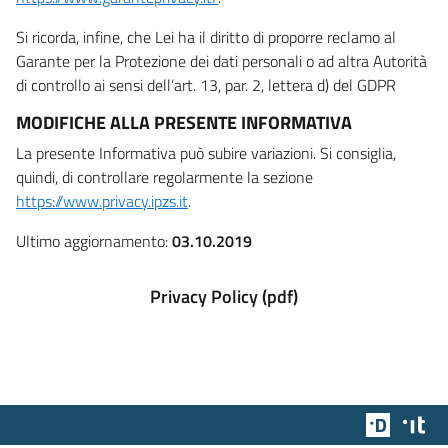
Si ricorda, infine, che Lei ha il diritto di proporre reclamo al
Garante per la Protezione dei dati personali o ad altra Autorità
di controllo ai sensi dell’art. 13, par. 2, lettera d) del GDPR
MODIFICHE ALLA PRESENTE INFORMATIVA
La presente Informativa può subire variazioni. Si consiglia,
quindi, di controllare regolarmente la sezione
https://www.privacy.ipzs.it
.
Ultimo aggiornamento:
03.10.2019
Privacy Policy (pdf)
Team Dig
Des