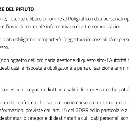
E DEL RIFIUTO
ne, l’utente è libero di fornire al Poligrafico i dati personali 
tare l’invio di materiale informativo o di altre comunicazioni.
 dati obbligatori comporterà l’oggettiva impossibilità di perseg
esto.
non oggetto dell’ordinaria gestione di questo sito) l’Autorità p
questi casi la risposta è obbligatoria a pena di sanzione ammin
riconosciuti i seguenti diritti in qualità di Interessato che potr
tamento la conferma che sia o meno in corso un trattamento di d
informazioni previste dall’art. 15 del GDPR ed in particolare a q
 destinatari o categorie di destinatari a cui i dati personali so