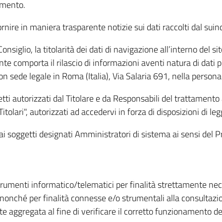
amento.
ire in maniera trasparente notizie sui dati raccolti dal suindic
nsiglio, la titolarità dei dati di navigazione all’interno del sit
te comporta il rilascio di informazioni aventi natura di dati per
, con sede legale in Roma (Italia), Via Salaria 691, nella per
getti autorizzati dal Titolare e da Responsabili del trattament
Titolari", autorizzati ad accedervi in forza di disposizioni di 
i dai soggetti designati Amministratori di sistema ai sensi de
strumenti informatico/telematici per finalità strettamente ne
nonché per finalità connesse e/o strumentali alla consultazion
 aggregata al fine di verificare il corretto funzionamento del