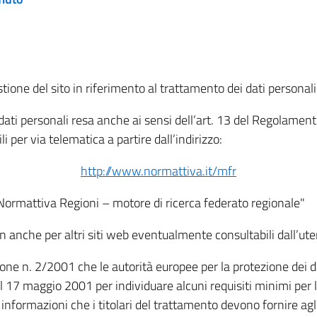
tione del sito in riferimento al trattamento dei dati personali
i dati personali resa anche ai sensi dell’art. 13 del Regolam
i per via telematica a partire dall’indirizzo:
http://www.normattiva.it/mfr
"Normattiva Regioni – motore di ricerca federato regionale"
non anche per altri siti web eventualmente consultabili dall’ute
e n. 2/2001 che le autorità europee per la protezione dei dati 
 17 maggio 2001 per individuare alcuni requisiti minimi per la
le informazioni che i titolari del trattamento devono fornire ag