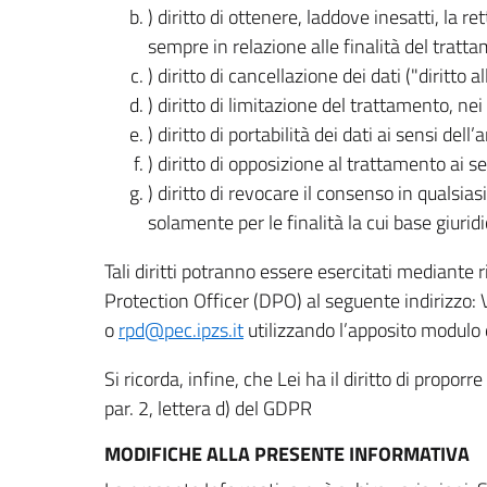
) diritto di ottenere, laddove inesatti, la 
sempre in relazione alle finalità del tratta
) diritto di cancellazione dei dati ("diritto a
) diritto di limitazione del trattamento, nei 
) diritto di portabilità dei dati ai sensi dell’a
) diritto di opposizione al trattamento ai se
) diritto di revocare il consenso in quals
solamente per le finalità la cui base giuridi
Tali diritti potranno essere esercitati mediante
Protection Officer (DPO) al seguente indirizzo:
o
rpd@pec.ipzs.it
utilizzando l’apposito modulo d
Si ricorda, infine, che Lei ha il diritto di propor
par. 2, lettera d) del GDPR
MODIFICHE ALLA PRESENTE INFORMATIVA