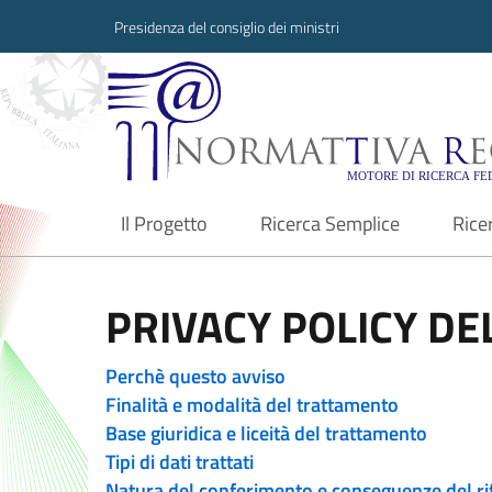
Presidenza del consiglio dei ministri
Normattiva Region
Il Progetto
Ricerca Semplice
Rice
current
PRIVACY POLICY DEL
Perchè questo avviso
Finalità e modalità del trattamento
Base giuridica e liceità del trattamento
Tipi di dati trattati
Natura del conferimento e conseguenze del ri