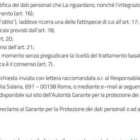
rettifica dei dati personali che La riguardano, nonché l’integraz
mento (art. 16);
ll’oblio"), laddove ricorra una delle fattispecie di cui all’art. 17;
casi previsti dall’art. 18;
rt. 20;
nsi dell’art. 21;
iasi momento senza pregiudicare la liceità del trattamento bas
ca è il consenso (art. 7).
 richiesta inviata con lettera raccomandata a.r. al Responsabi
 Via Salaria, 691 – 00138 Roma, o mediante e–mail ai seguenti 
isponibile sul sito dell’Autorità Garante per la protezione dei
re reclamo al Garante per la Protezione dei dati personali o ad al