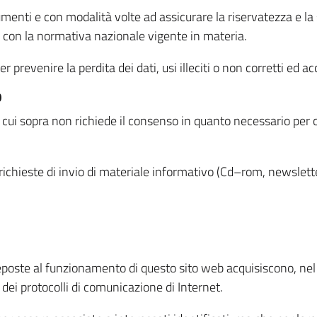
menti e con modalità volte ad assicurare la riservatezza e la s
à con la normativa nazionale vigente in materia.
prevenire la perdita dei dati, usi illeciti o non corretti ed ac
O
 di cui sopra non richiede il consenso in quanto necessario per
o richieste di invio di materiale informativo (Cd–rom, newsletter
eposte al funzionamento di questo sito web acquisiscono, nel c
 dei protocolli di comunicazione di Internet.