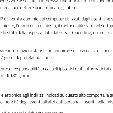
per essere associate a interessati identificati, ma che per lo
terzi, permettere di identificare gli utenti.
 IP o i nomi a dominio dei computer utilizzati dagli utenti che s
hieste, l’orario della richiesta, il metodo utilizzato nel sottop
 lo stato della risposta data dal server (buon fine, errore, ecc
cavare informazioni statistiche anonime sull’uso del sito e per
 giorni dopo l’elaborazione.
nto di responsabilità in caso di ipotetici reati informatici ai 
iù di 180 giorni.
a elettronica agli indirizzi indicati su questo sito comporta la 
, nonché degli eventuali altri dati personali inseriti nella mis