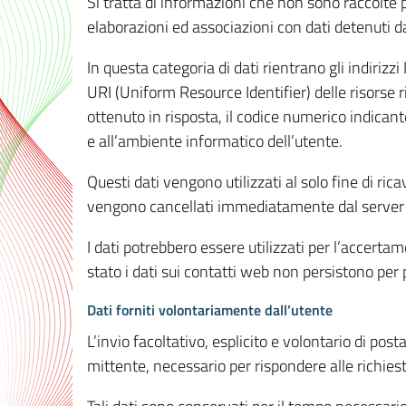
Si tratta di informazioni che non sono raccolte 
elaborazioni ed associazioni con dati detenuti da 
In questa categoria di dati rientrano gli indirizzi
URI (Uniform Resource Identifier) delle risorse ric
ottenuto in risposta, il codice numerico indicante
e all’ambiente informatico dell’utente.
Questi dati vengono utilizzati al solo fine di ri
vengono cancellati immediatamente dal server 7
I dati potrebbero essere utilizzati per l’accertame
stato i dati sui contatti web non persistono per p
Dati forniti volontariamente dall’utente
L’invio facoltativo, esplicito e volontario di post
mittente, necessario per rispondere alle richieste