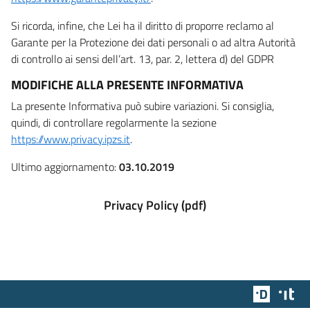
Si ricorda, infine, che Lei ha il diritto di proporre reclamo al
Garante per la Protezione dei dati personali o ad altra Autorità
di controllo ai sensi dell’art. 13, par. 2, lettera d) del GDPR
MODIFICHE ALLA PRESENTE INFORMATIVA
La presente Informativa può subire variazioni. Si consiglia,
quindi, di controllare regolarmente la sezione
https://www.privacy.ipzs.it
.
Ultimo aggiornamento:
03.10.2019
Privacy Policy (pdf)
Team Dig
Des