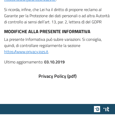
Si ricorda, infine, che Lei ha il diritto di proporre reclamo al
Garante per la Protezione dei dati personali o ad altra Autorità
di controllo ai sensi dell’art. 13, par. 2, lettera d) del GDPR
MODIFICHE ALLA PRESENTE INFORMATIVA
La presente Informativa può subire variazioni. Si consiglia,
quindi, di controllare regolarmente la sezione
https://www.privacy.ipzs.it
.
Ultimo aggiornamento:
03.10.2019
Privacy Policy (pdf)
Team Dig
Des