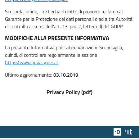
Si ricorda, infine, che Lei ha il diritto di proporre reclamo al
Garante per la Protezione dei dati personali o ad altra Autorità
di controllo ai sensi dell’art. 13, par. 2, lettera d) del GDPR
MODIFICHE ALLA PRESENTE INFORMATIVA
La presente Informativa può subire variazioni. Si consiglia,
quindi, di controllare regolarmente la sezione
https://www.privacy.ipzs.it
.
Ultimo aggiornamento:
03.10.2019
Privacy Policy (pdf)
Team Dig
Des