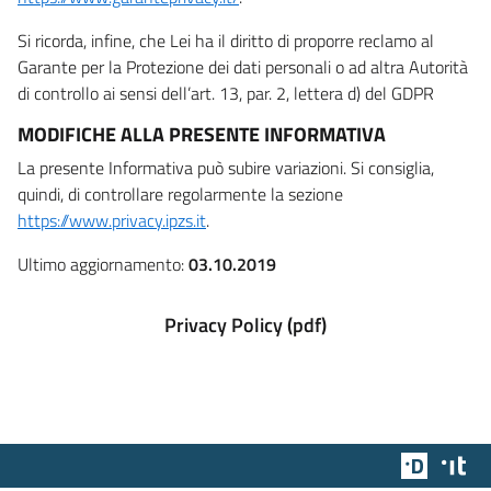
Si ricorda, infine, che Lei ha il diritto di proporre reclamo al
Garante per la Protezione dei dati personali o ad altra Autorità
di controllo ai sensi dell’art. 13, par. 2, lettera d) del GDPR
MODIFICHE ALLA PRESENTE INFORMATIVA
La presente Informativa può subire variazioni. Si consiglia,
quindi, di controllare regolarmente la sezione
https://www.privacy.ipzs.it
.
Ultimo aggiornamento:
03.10.2019
Privacy Policy (pdf)
Team Dig
Des