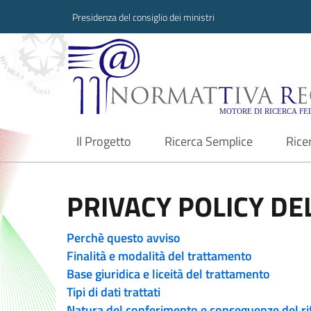
Presidenza del consiglio dei ministri
Normattiva Region
Il Progetto
Ricerca Semplice
Rice
current
PRIVACY POLICY DEL
Perchè questo avviso
Finalità e modalità del trattamento
Base giuridica e liceità del trattamento
Tipi di dati trattati
Natura del conferimento e conseguenze del ri