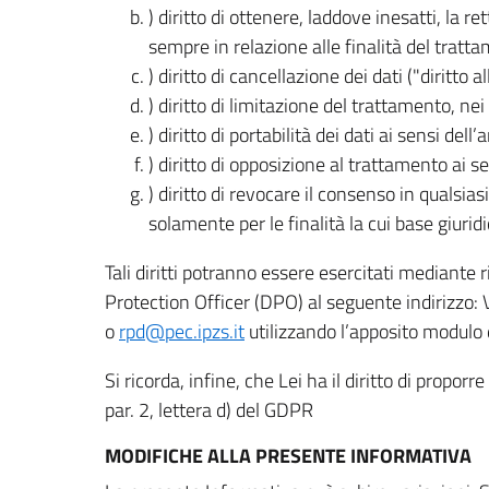
) diritto di ottenere, laddove inesatti, la 
sempre in relazione alle finalità del tratta
) diritto di cancellazione dei dati ("diritto a
) diritto di limitazione del trattamento, nei 
) diritto di portabilità dei dati ai sensi dell’a
) diritto di opposizione al trattamento ai se
) diritto di revocare il consenso in quals
solamente per le finalità la cui base giuridi
Tali diritti potranno essere esercitati mediante
Protection Officer (DPO) al seguente indirizzo:
o
rpd@pec.ipzs.it
utilizzando l’apposito modulo d
Si ricorda, infine, che Lei ha il diritto di propor
par. 2, lettera d) del GDPR
MODIFICHE ALLA PRESENTE INFORMATIVA