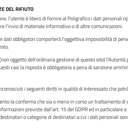
E DEL RIFIUTO
ne, l’utente è libero di fornire al Poligrafico i dati personali 
tare l’invio di materiale informativo o di altre comunicazioni.
 dati obbligatori comporterà l’oggettiva impossibilità di perseg
esto.
non oggetto dell’ordinaria gestione di questo sito) l’Autorità p
questi casi la risposta è obbligatoria a pena di sanzione ammin
riconosciuti i seguenti diritti in qualità di Interessato che potr
tamento la conferma che sia o meno in corso un trattamento di d
informazioni previste dall’art. 15 del GDPR ed in particolare a q
 destinatari o categorie di destinatari a cui i dati personali so