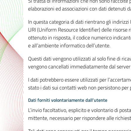
Si tratta di informazioni che non sono raccolte 
elaborazioni ed associazioni con dati detenuti da 
In questa categoria di dati rientrano gli indirizzi
URI (Uniform Resource Identifier) delle risorse ric
ottenuto in risposta, il codice numerico indicante
e all’ambiente informatico dell’utente.
Questi dati vengono utilizzati al solo fine di ri
vengono cancellati immediatamente dal server 7
I dati potrebbero essere utilizzati per l’accertame
stato i dati sui contatti web non persistono per p
Dati forniti volontariamente dall’utente
L’invio facoltativo, esplicito e volontario di post
mittente, necessario per rispondere alle richieste