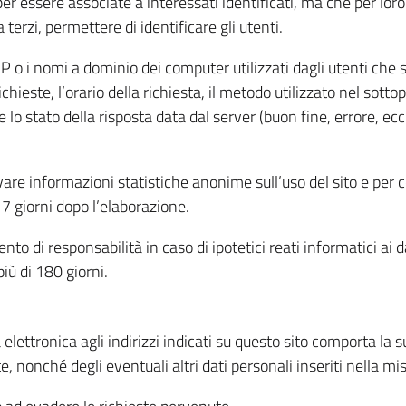
per essere associate a interessati identificati, ma che per lo
terzi, permettere di identificare gli utenti.
 IP o i nomi a dominio dei computer utilizzati dagli utenti che s
hieste, l’orario della richiesta, il metodo utilizzato nel sottop
 lo stato della risposta data dal server (buon fine, errore, ecc
cavare informazioni statistiche anonime sull’uso del sito e per
 giorni dopo l’elaborazione.
nto di responsabilità in caso di ipotetici reati informatici ai 
iù di 180 giorni.
a elettronica agli indirizzi indicati su questo sito comporta la 
, nonché degli eventuali altri dati personali inseriti nella mis