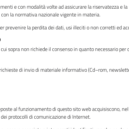
menti e con modalità volte ad assicurare la riservatezza e la s
à con la normativa nazionale vigente in materia.
prevenire la perdita dei dati, usi illeciti o non corretti ed ac
O
 di cui sopra non richiede il consenso in quanto necessario per
o richieste di invio di materiale informativo (Cd–rom, newsletter
eposte al funzionamento di questo sito web acquisiscono, nel c
 dei protocolli di comunicazione di Internet.