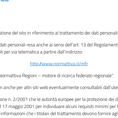
tione del sito in riferimento al trattamento dei dati personali
i dati personali resa anche ai sensi dell’art. 13 del Regolam
i per via telematica a partire dall’indirizzo:
http://www.normattiva.it/mfr
"Normattiva Regioni – motore di ricerca federato regionale"
non anche per altri siti web eventualmente consultabili dall’ute
e n. 2/2001 che le autorità europee per la protezione dei dati 
 17 maggio 2001 per individuare alcuni requisiti minimi per la
le informazioni che i titolari del trattamento devono fornire ag