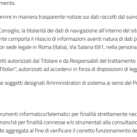
amento.
ire in maniera trasparente notizie sui dati raccolti dal suindic
nsiglio, la titolarità dei dati di navigazione all’interno del sit
te comporta il rilascio di informazioni aventi natura di dati per
, con sede legale in Roma (Italia), Via Salaria 691, nella per
getti autorizzati dal Titolare e da Responsabili del trattament
Titolari", autorizzati ad accedervi in forza di disposizioni di 
i dai soggetti designati Amministratori di sistema ai sensi de
strumenti informatico/telematici per finalità strettamente ne
nonché per finalità connesse e/o strumentali alla consultazion
 aggregata al fine di verificare il corretto funzionamento del