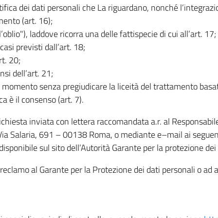
rettifica dei dati personali che La riguardano, nonché l’integraz
mento (art. 16);
ll’oblio"), laddove ricorra una delle fattispecie di cui all’art. 17;
casi previsti dall’art. 18;
rt. 20;
nsi dell’art. 21;
iasi momento senza pregiudicare la liceità del trattamento bas
ca è il consenso (art. 7).
 richiesta inviata con lettera raccomandata a.r. al Responsabi
 Via Salaria, 691 – 00138 Roma, o mediante e–mail ai seguenti 
isponibile sul sito dell’Autorità Garante per la protezione dei
re reclamo al Garante per la Protezione dei dati personali o ad al