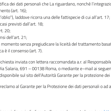
rettifica dei dati personali che La riguardano, nonché l’integraz
mento (art. 16);
ll’oblio"), laddove ricorra una delle fattispecie di cui all’art. 17;
casi previsti dall’art. 18;
rt. 20;
nsi dell’art. 21;
iasi momento senza pregiudicare la liceità del trattamento bas
ca è il consenso (art. 7).
 richiesta inviata con lettera raccomandata a.r. al Responsabi
 Via Salaria, 691 – 00138 Roma, o mediante e–mail ai seguenti 
isponibile sul sito dell’Autorità Garante per la protezione dei
re reclamo al Garante per la Protezione dei dati personali o ad al