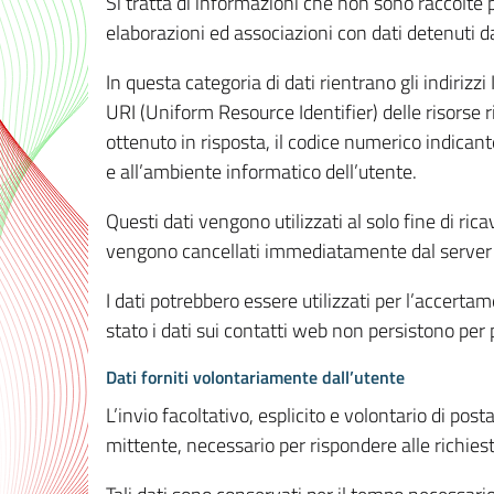
Si tratta di informazioni che non sono raccolte 
elaborazioni ed associazioni con dati detenuti da 
In questa categoria di dati rientrano gli indirizzi
URI (Uniform Resource Identifier) delle risorse ric
ottenuto in risposta, il codice numerico indicante
e all’ambiente informatico dell’utente.
Questi dati vengono utilizzati al solo fine di ri
vengono cancellati immediatamente dal server 7
I dati potrebbero essere utilizzati per l’accertame
stato i dati sui contatti web non persistono per p
Dati forniti volontariamente dall’utente
L’invio facoltativo, esplicito e volontario di post
mittente, necessario per rispondere alle richieste