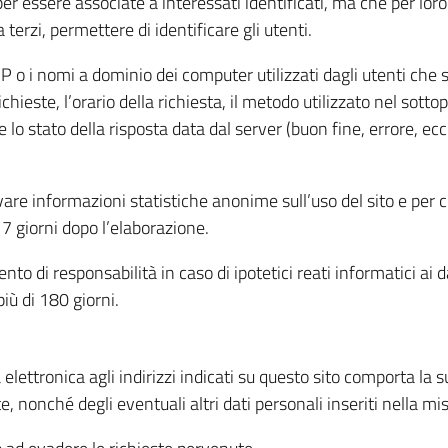
per essere associate a interessati identificati, ma che per lo
terzi, permettere di identificare gli utenti.
 IP o i nomi a dominio dei computer utilizzati dagli utenti che s
hieste, l’orario della richiesta, il metodo utilizzato nel sottop
 lo stato della risposta data dal server (buon fine, errore, ecc
cavare informazioni statistiche anonime sull’uso del sito e per
 giorni dopo l’elaborazione.
nto di responsabilità in caso di ipotetici reati informatici ai 
iù di 180 giorni.
a elettronica agli indirizzi indicati su questo sito comporta la 
, nonché degli eventuali altri dati personali inseriti nella mis