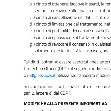
) diritto di ottenere, laddove inesatti, la 
sempre in relazione alle finalità del tratta
) diritto di cancellazione dei dati ("diritto a
) diritto di limitazione del trattamento, nei 
) diritto di portabilità dei dati ai sensi dell’a
) diritto di opposizione al trattamento ai se
) diritto di revocare il consenso in quals
solamente per le finalità la cui base giuridi
Tali diritti potranno essere esercitati mediante
Protection Officer (DPO) al seguente indirizzo:
o
rpd@pec.ipzs.it
utilizzando l’apposito modulo d
Si ricorda, infine, che Lei ha il diritto di propor
par. 2, lettera d) del GDPR
MODIFICHE ALLA PRESENTE INFORMATIVA