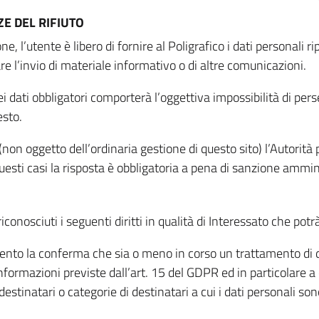
E DEL RIFIUTO
ne, l’utente è libero di fornire al Poligrafico i dati personali 
tare l’invio di materiale informativo o di altre comunicazioni.
 dati obbligatori comporterà l’oggettiva impossibilità di perseg
esto.
non oggetto dell’ordinaria gestione di questo sito) l’Autorità p
questi casi la risposta è obbligatoria a pena di sanzione ammin
riconosciuti i seguenti diritti in qualità di Interessato che potr
tamento la conferma che sia o meno in corso un trattamento di d
informazioni previste dall’art. 15 del GDPR ed in particolare a q
 destinatari o categorie di destinatari a cui i dati personali so