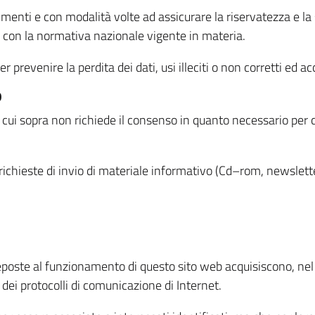
menti e con modalità volte ad assicurare la riservatezza e la s
à con la normativa nazionale vigente in materia.
prevenire la perdita dei dati, usi illeciti o non corretti ed ac
O
 di cui sopra non richiede il consenso in quanto necessario per
o richieste di invio di materiale informativo (Cd–rom, newsletter
eposte al funzionamento di questo sito web acquisiscono, nel c
 dei protocolli di comunicazione di Internet.