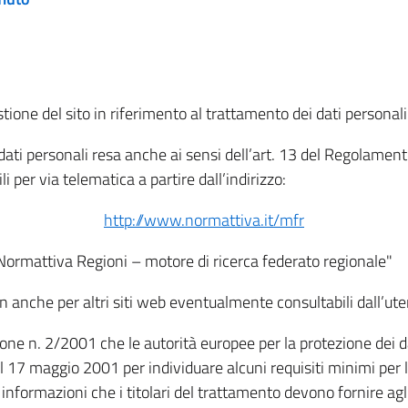
tione del sito in riferimento al trattamento dei dati personali
i dati personali resa anche ai sensi dell’art. 13 del Regolam
i per via telematica a partire dall’indirizzo:
http://www.normattiva.it/mfr
"Normattiva Regioni – motore di ricerca federato regionale"
non anche per altri siti web eventualmente consultabili dall’ute
e n. 2/2001 che le autorità europee per la protezione dei dati 
 17 maggio 2001 per individuare alcuni requisiti minimi per la
le informazioni che i titolari del trattamento devono fornire ag