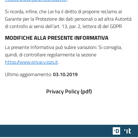
Si ricorda, infine, che Lei ha il diritto di proporre reclamo al
Garante per la Protezione dei dati personali o ad altra Autorità
di controllo ai sensi dell’art. 13, par. 2, lettera d) del GDPR
MODIFICHE ALLA PRESENTE INFORMATIVA
La presente Informativa può subire variazioni. Si consiglia,
quindi, di controllare regolarmente la sezione
https://www.privacy.ipzs.it
.
Ultimo aggiornamento:
03.10.2019
Privacy Policy (pdf)
Team Dig
Des