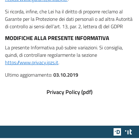
Si ricorda, infine, che Lei ha il diritto di proporre reclamo al
Garante per la Protezione dei dati personali o ad altra Autorità
di controllo ai sensi dell’art. 13, par. 2, lettera d) del GDPR
MODIFICHE ALLA PRESENTE INFORMATIVA
La presente Informativa può subire variazioni. Si consiglia,
quindi, di controllare regolarmente la sezione
https://www.privacy.ipzs.it
.
Ultimo aggiornamento:
03.10.2019
Privacy Policy (pdf)
Team Dig
Des