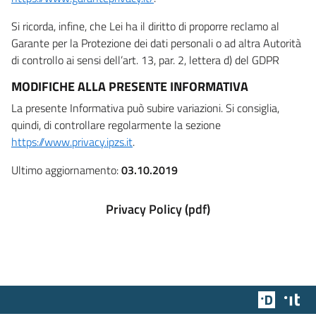
Si ricorda, infine, che Lei ha il diritto di proporre reclamo al
Garante per la Protezione dei dati personali o ad altra Autorità
di controllo ai sensi dell’art. 13, par. 2, lettera d) del GDPR
MODIFICHE ALLA PRESENTE INFORMATIVA
La presente Informativa può subire variazioni. Si consiglia,
quindi, di controllare regolarmente la sezione
https://www.privacy.ipzs.it
.
Ultimo aggiornamento:
03.10.2019
Privacy Policy (pdf)
Team Dig
Des